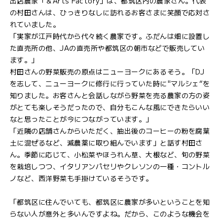
出店農家「＆Arts Factory」は、都筑区内の農家さん。代表
の村田さんは、ひっきりなしに訪れるお客さまに笑顔で応対さ
れていました。
「実家が江戸時代から代々続く農家です。ふだんは畑に設置し
た直売所の他、JAの直売所や都筑区の朝市などで販売してい
ます。」
村田さんの野菜販売の原点はニューヨークにあるそう。「DJ
を志して、ニューヨークに修行に行っていた時に"マルシェ”を
知りました。お客さんと会話しながら野菜を売る農家の方の姿
がとても楽しそうだったので、自分もこんな風にできたらいい
なと思ったことが今につながっています。」
「近隣の店舗さんからいただく、抽出後のコーヒーの粉を腐葉
土に混ぜるなど、減農薬に取り組んでいます」と話す村田さ
ん。季節に応じて、小松菜やほうれん草、大根など、旬の野菜
を栽培しつつ、イタリアンパセリやクレソンの一種・コントル
ノなど、西洋野菜も手掛けているそうです。
「都筑区に住んでいても、都筑区に農家が多いということを知
らない人が意外と多いんですよね。だから、このような機会を