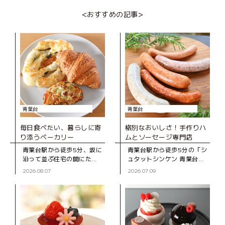
ショップイベント「ぼくと
<おすすめの記事>
わたしの町つくり」が開催
され
青葉台
青葉台
毎日食べたい、暮らしに寄
格別なおいしさ！手作りハ
り添うベーカリー
ムとソーセージ専門店
青葉台駅から徒歩5分、坂に
青葉台駅から徒歩5分の「シ
沿って並ぶ住宅の間にたた
ュタットシンケン 青葉台本
ずむ「ブーランジェD316
店」は、手作りハムとソー
2026.08.07
2026.07.09
CASA」は、2020年にオー
セージの専門店。創業39年
プンしたベーカリー。木の
の地元で長く親しまれてい
ぬくもりを感じる店内のシ
るお店です。 店
ョー