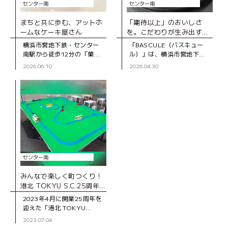
センター南
センター南
まちと共に歩む、アットホ
「期待以上」のおいしさ
ームなケーキ屋さん
を。こだわりが生み出す、
とびきりのスイーツ
横浜市営地下鉄・センター
「BASCULE（バスキュー
南駅から徒歩12分の「菓子
ル）」は、横浜市営地下
工房スグーリ」は、パティ
鉄・センター南駅から徒歩3
2026.06.10
2026.04.30
シエの須栗（すぐり）さん
分、大通りから一本入った
が家族で営む洋菓子店で
静かな道沿いにあるパティ
す。お店がオープンしたの
スリーです。オーナーの佐
は、センター南駅
藤さんは、自
センター南
みんなで楽しく町つくり！
港北 TOKYU S.C.25周年記
念イベント「ぼくとわたし
2023年4月に開業25周年を
の町つくり」レポート
迎えた「港北 TOKYU
S.C.」。アニバーサリーイ
2023.07.04
ベントの一環としてワーク