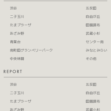
渋谷
五反田
二子玉川
自由が丘
たまプラーザ
田園調布
あざみ野
武蔵小杉
青葉台
センター南
南町田グランベリーパーク
みなとみらい
中央林間
その他
渋谷
五反田
二子玉川
自由が丘
たまプラーザ
田園調布
あざみ野
武蔵小杉