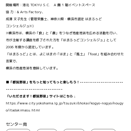
開催場所：港北 TOKYU S.C. A 館 1 階イベントスペース
協 力：& Arts Factory、
成澤 文子先生（管理栄養士、神奈川県・横浜市認定 はまふぅど
コンシェルジュ※）
※横浜市は、横浜の「食」と「農」をつなぎ地産地消を広める活動を行い、
市が主催する講座を修了された方を「はまふぅどコンシェルジュ」として
2006 年度から認定しています。
「はまふぅど」とは、よこはまの「はま」と「風土」「food」を組み合わせた
言葉で、
横浜の地産地消を意味しています。
■「都筑野菜」をもっと知ってもっと楽しもう！-----------------------
------------------------------
「いただきます！都筑野菜」サイトはこちら ↓
https://www.city.yokohama.lg.jp/tsuzuki/shokai/kogyo-nogyo/nougy
o/itadakimasu.html
センター南