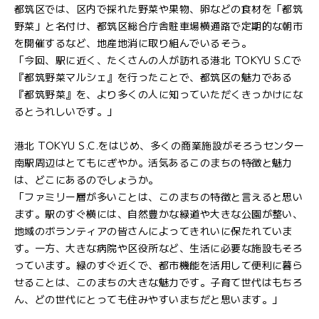
都筑区では、区内で採れた野菜や果物、卵などの食材を「都筑
野菜」と名付け、都筑区総合庁舎駐車場横通路で定期的な朝市
を開催するなど、地産地消に取り組んでいるそう。
「今回、駅に近く、たくさんの人が訪れる港北 TOKYU S.Cで
『都筑野菜マルシェ』を行ったことで、都筑区の魅力である
『都筑野菜』を、より多くの人に知っていただくきっかけにな
るとうれしいです。」
港北 TOKYU S.C.をはじめ、多くの商業施設がそろうセンター
南駅周辺はとてもにぎやか。活気あるこのまちの特徴と魅力
は、どこにあるのでしょうか。
「ファミリー層が多いことは、このまちの特徴と言えると思い
ます。駅のすぐ横には、自然豊かな緑道や大きな公園が整い、
地域のボランティアの皆さんによってきれいに保たれていま
す。一方、大きな病院や区役所など、生活に必要な施設もそろ
っています。緑のすぐ近くで、都市機能を活用して便利に暮ら
せることは、このまちの大きな魅力です。子育て世代はもちろ
ん、どの世代にとっても住みやすいまちだと思います。」