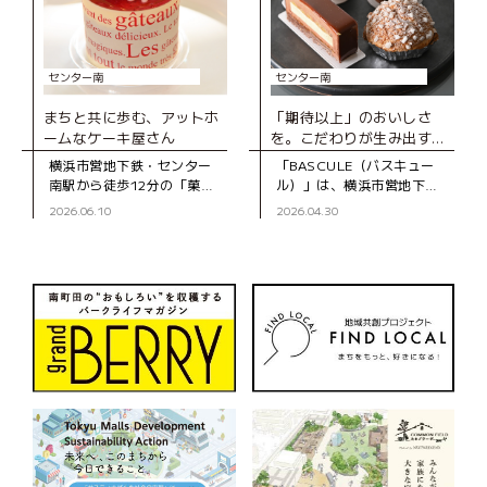
センター南
センター南
まちと共に歩む、アットホ
「期待以上」のおいしさ
ームなケーキ屋さん
を。こだわりが生み出す、
とびきりのスイーツ
横浜市営地下鉄・センター
「BASCULE（バスキュー
南駅から徒歩12分の「菓子
ル）」は、横浜市営地下
工房スグーリ」は、パティ
鉄・センター南駅から徒歩3
2026.06.10
2026.04.30
シエの須栗（すぐり）さん
分、大通りから一本入った
が家族で営む洋菓子店で
静かな道沿いにあるパティ
す。お店がオープンしたの
スリーです。オーナーの佐
は、センター南駅
藤さんは、自