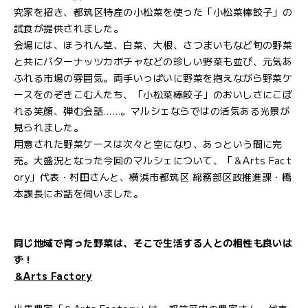
究家を招き、都筑区特産の小松菜を使った「小松菜棒餃子」の
試食が提供されました。
会場には、ほうれん草、白菜、大根、さつまいもなど旬の野菜
と共にバターナッツカボチャなどの珍しい野菜も並び、元気あ
ふれる市場の雰囲気。両手いっぱいに野菜を抱えながら野菜ケ
ースをのぞきこむ人たち、「小松菜棒餃子」のおいしさにこぼ
れる笑顔、弾む会話……。マルシェならではの活気ある光景が
見られました。
用意された野菜ケースは次々と空になり、あっという間に完
売。大盛況となった今回のマルシェについて、「＆Arts Fact
ory」代表・村田さんと、横浜市都筑区 総務部区政推進課・橋
本課長にお話を伺いました。
同じ地域で育った野菜は、そこで生活する人との相性も良いは
ず！
＆Arts Factory