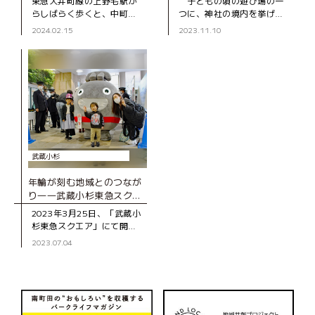
東急大井町線の上野毛駅か
子どもの頃の遊び場の一
らしばらく歩くと、中町の
つに、神社の境内を挙げる
閑静な住宅地の一角に立つ
人もいる。とくに、地域と
2024.02.15
2023.11.10
数棟のビニールハウスを目
のつながりを大事にしてい
にする。そのうちの３棟
る神社では、神職もあたた
が、予約制でいちご狩りが
かく見守ってくれるので、
楽しめる『世田谷い
子どもたちは安心
武蔵小杉
年輪が刻む地域とのつなが
り――武蔵小杉東急スクエ
ア「10周年アニバーサリー
2023年3月25日、「武蔵小
イベント」レポート
杉東急スクエア」にて開業
10周年のアニバーサリーイ
2023.07.04
ベントが開催されました。
東急電鉄のキャラクター・
のるるんの来場や、年輪を
モチーフ