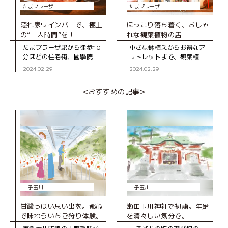
たまプラーザ
たまプラーザ
隠れ家ワインバーで、極上
ほっこり落ち着く、おしゃ
の“一人時間”を！
れな観葉植物の店
たまプラーザ駅から徒歩10
小さな鉢植えからお得なア
分ほどの住宅街、國學院大
ウトレットまで、観葉植物
學の先にある「トリニティ
が豊富にそろう「ボタニカ
2024.02.29
2024.02.29
ワインラウンジ＆カフ
ル ゴロー」。山内中学校近
ェ」。落ち着いた雰囲気
くの静かな住宅街の中にあ
<おすすめの記事>
が“隠れ家”という名にピッ
るお店です。 オープ
タリのワインバー
二子玉川
二子玉川
甘酸っぱい思い出を。都心
瀬田玉川神社で初詣。年始
で味わういちご狩り体験。
を清々しい気分で。