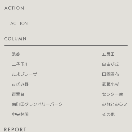
ACTION
渋谷
五反田
二子玉川
自由が丘
たまプラーザ
田園調布
あざみ野
武蔵小杉
青葉台
センター南
南町田グランベリーパーク
みなとみらい
中央林間
その他