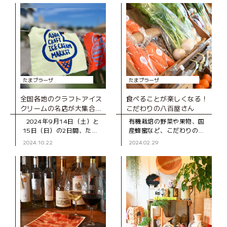
たまプラーザ
たまプラーザ
全国各地のクラフトアイス
食べることが楽しくなる！
クリームの名店が大集合！
こだわりの八百屋さん
初イベント 「AOBA
2024年9月14日（土）と
有機栽培の野菜や果物、国
CRAFT ICE CREAM
15日（日）の2日間、たま
産蜂蜜など、こだわりの食
MARKET」レポート
プラーザ テラス ノースプラ
材に出合える店「三井ナチ
2024.10.22
2024.02.29
ザ（東急百貨店）3階の屋上
ュラルガーデン」。 たまプ
庭園「COMMON FIELD」
ラーザ テラスで行われてい
と駅前の広場「
る「テラスマルシェ」や、
毎週土・日