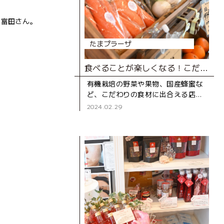
と富田さん。
たまプラーザ
食べることが楽しくなる！こだわりの八百屋さん
有機栽培の野菜や果物、国産蜂蜜な
ど、こだわりの食材に出合える店
「三井ナチュラルガーデン」。 たま
2024.02.29
プラーザ テラスで行われている「テ
ラスマルシェ」や、毎週土・日