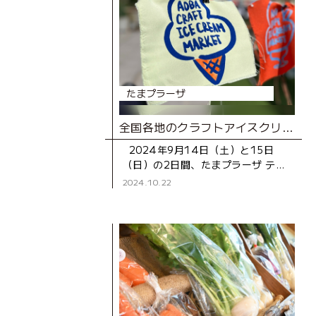
たまプラーザ
全国各地のクラフトアイスクリームの名店が大集合！初イベント 「AOBA CRAFT ICE CREAM MARKET」レポート
2024年9月14日（土）と15日
（日）の2日間、たまプラーザ テラ
ス ノースプラザ（東急百貨店）3階
2024.10.22
の屋上庭園「COMMON FIELD」と
駅前の広場「