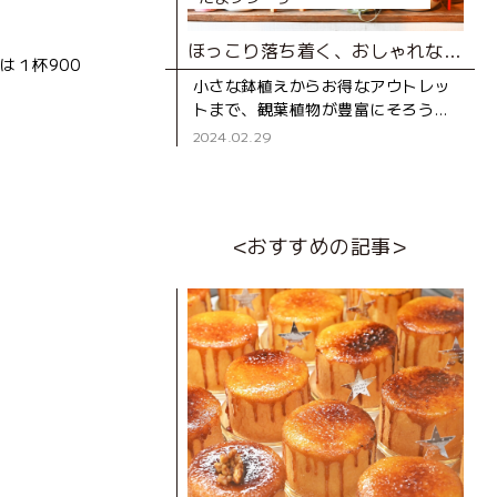
ほっこり落ち着く、おしゃれな観葉植物の店
は１杯900
小さな鉢植えからお得なアウトレッ
トまで、観葉植物が豊富にそろう
「ボタニカル ゴロー」。山内中学校
2024.02.29
近くの静かな住宅街の中にあるお店
です。 オープ
<おすすめの記事>