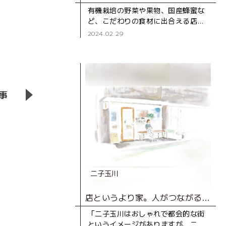
有機栽培の野菜や果物、国産蜂蜜な
ど、こだわりの食材に出合える店
「三井ナチュラルガーデン」。 たま
2024.02.29
プラーザ テラスで行われている「テ
ラスマルシェ」や、毎週土・日
事
二子玉川
店というより家。人がつながるコーヒーショップ。
「二子玉川はおしゃれで都会的な街
というイメージがありますが、二子