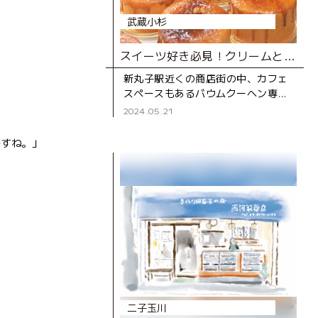
武蔵小杉
スイーツ好き必見！クリームとろりの進化系バウムクーヘン専門店
新丸子駅近くの商店街の中、カフェ
スペースもあるバウムクーヘン専門
店。 通りを歩いていると、ガラス越
2024.05.21
しにバウムクーヘンを焼く様子が見
え、焼きたてホカホカの甘い香
ですね。」
二子玉川