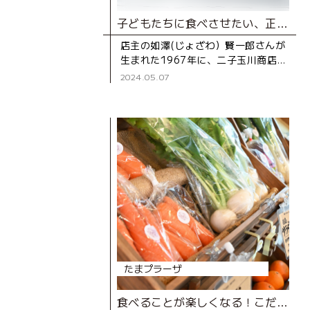
子どもたちに食べさせたい、正直な和菓子。
店主の如澤(じょざわ）賢一郎さんが
生まれた1967年に、二子玉川商店
街に移転して開店した『西河製菓
2024.05.07
店』。「いい材料を使えば、いい和
菓子ができる」という齢90を過
たまプラーザ
食べることが楽しくなる！こだわりの八百屋さん