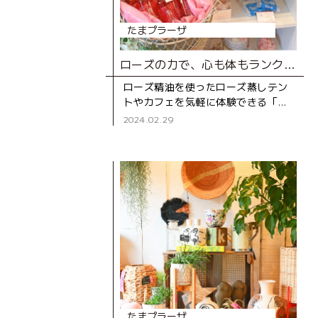
たまプラーザ
ローズの力で、心も体もランクアップ！
ローズ精油を使ったローズ蒸しテン
トやカフェを気軽に体験できる「MI
ROSE SHOP ＆ SALON」。毎日頑
2024.02.29
張っている自分へのご褒美におすす
めのお店です。
たまプラーザ