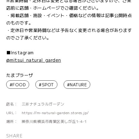
※営業時間・定休日は変更となる場合がございますので、ご来
店前に店舗・ホームページでご確認ください。
・掲載店舗・施設・イベント・価格などの情報は記事公開時点
のものです。
・定休日や営業時間などは予告なく変更される場合があります
のでご了承ください。
■Instagram
@mitsui_natural_garden
たまプラーザ
#FOOD
#SPOT
#NATURE
店名：
三井ナチュラルガーデン
URL：
https://m-natural-garden.stores.jp/
場所：
神奈川県横浜市青葉区美しが丘1-4-1
SHARE