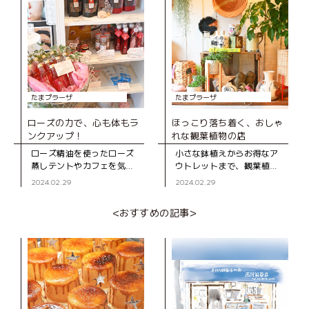
と駅前の広場「
が“隠れ家”という名にピッ
タリのワインバー
たまプラーザ
たまプラーザ
ローズの力で、心も体もラ
ほっこり落ち着く、おしゃ
ンクアップ！
れな観葉植物の店
ローズ精油を使ったローズ
小さな鉢植えからお得なア
蒸しテントやカフェを気軽
ウトレットまで、観葉植物
に体験できる「MI ROSE
が豊富にそろう「ボタニカ
2024.02.29
2024.02.29
SHOP ＆ SALON」。毎日
ル ゴロー」。山内中学校近
頑張っている自分へのご褒
くの静かな住宅街の中にあ
<おすすめの記事>
美におすすめのお店です。
るお店です。 オープ