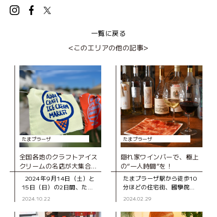
一覧に戻る
<このエリアの他の記事>
たまプラーザ
たまプラーザ
全国各地のクラフトアイス
隠れ家ワインバーで、極上
クリームの名店が大集合！
の“一人時間”を！
初イベント 「AOBA
2024年9月14日（土）と
たまプラーザ駅から徒歩10
CRAFT ICE CREAM
15日（日）の2日間、たま
分ほどの住宅街、國學院大
MARKET」レポート
プラーザ テラス ノースプラ
學の先にある「トリニティ
2024.10.22
2024.02.29
ザ（東急百貨店）3階の屋上
ワインラウンジ＆カフ
庭園「COMMON FIELD」
ェ」。落ち着いた雰囲気