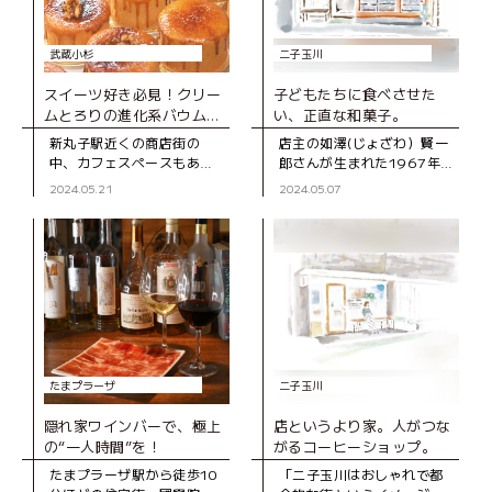
武蔵小杉
二子玉川
スイーツ好き必見！クリー
子どもたちに食べさせた
ムとろりの進化系バウムク
い、正直な和菓子。
ーヘン専門店
新丸子駅近くの商店街の
店主の如澤(じょざわ）賢一
中、カフェスペースもある
郎さんが生まれた1967年
バウムクーヘン専門店。 通
に、二子玉川商店街に移転
2024.05.21
2024.05.07
りを歩いていると、ガラス
して開店した『西河製菓
越しにバウムクーヘンを焼
店』。「いい材料を使え
く様子が見え、焼きたてホ
ば、いい和菓子ができる」
カホカの甘い香
という齢90を過
たまプラーザ
二子玉川
隠れ家ワインバーで、極上
店というより家。人がつな
の“一人時間”を！
がるコーヒーショップ。
たまプラーザ駅から徒歩10
「二子玉川はおしゃれで都