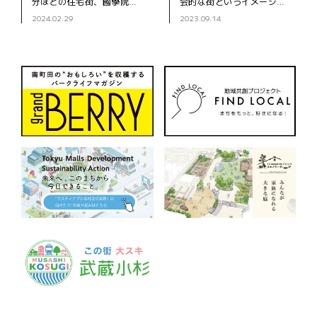
分ほどの住宅街、國學院大
会的な街というイメージが
學の先にある「トリニティ
ありますが、二子玉川駅か
2024.02.29
2023.09.14
ワインラウンジ＆カフ
ら５分ほど歩いたところに
ェ」。落ち着いた雰囲気
ある二子玉川商店街は、昭
が“隠れ家”という名にピッ
和感満載の雰囲気が残って
タリのワインバー
います」と笑顔で