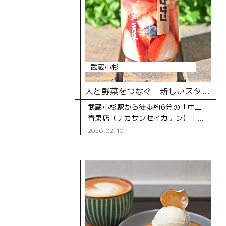
武蔵小杉
人と野菜をつなぐ 新しいスタイルの八百屋さん
武蔵小杉駅から徒歩約6分の「中三
青果店（ナカサンセイカテン）」
は、スタイリッシュな外観が印象的
2026.02.10
な青果店です。創業は1968年で、
50年以上続く老舗。店名の「中三