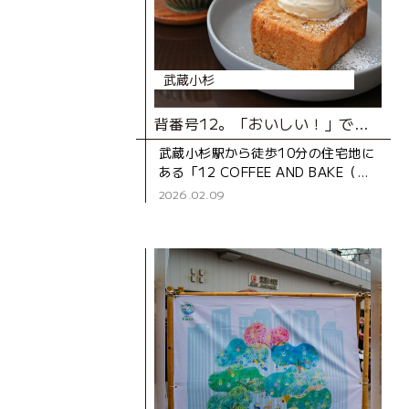
武蔵小杉
背番号12。「おいしい！」で地元をサポートするカフェ
武蔵小杉駅から徒歩10分の住宅地に
ある「12 COFFEE AND BAKE（ジ
ュウニ コーヒー アンド ベイ
2026.02.09
ク）」。2023年にオープンした、
ご夫婦で営むカウ