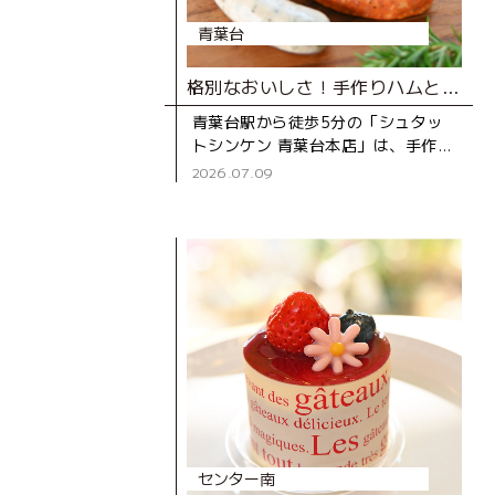
青葉台
格別なおいしさ！手作りハムとソーセージ専門店
青葉台駅から徒歩5分の「シュタッ
トシンケン 青葉台本店」は、手作り
ハムとソーセージの専門店。創業39
2026.07.09
年の地元で長く親しまれているお店
です。 店
センター南