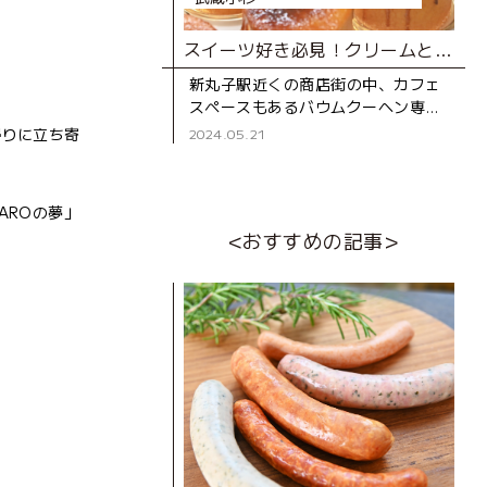
スイーツ好き必見！クリームとろりの進化系バウムクーヘン専門店
新丸子駅近くの商店街の中、カフェ
スペースもあるバウムクーヘン専門
店。 通りを歩いていると、ガラス越
帰りに立ち寄
2024.05.21
しにバウムクーヘンを焼く様子が見
え、焼きたてホカホカの甘い香
AROの夢」
<おすすめの記事>