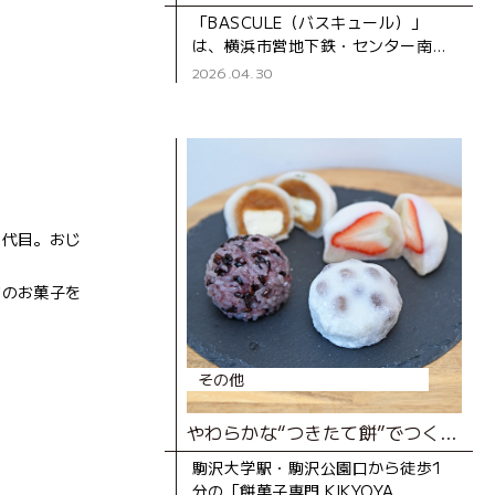
「BASCULE（バスキュール）」
は、横浜市営地下鉄・センター南駅
から徒歩3分、大通りから一本入っ
2026.04.30
た静かな道沿いにあるパティスリー
です。オーナーの佐藤さんは、自
三代目。おじ
どのお菓子を
その他
やわらかな“つきたて餅”でつくる極上の餅菓子の店
駒沢大学駅・駒沢公園口から徒歩1
分の「餅菓子専門 KIKYOYA