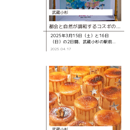
武蔵小杉
都会と自然が調和するコスギの魅力をグランピング気分で堪能！「街スキフェスタ THE 武蔵小杉 with FIND LOCAL」レポート
2025年3月15日（土）と16日
（日）の2日間、武蔵小杉の駅前広
場「こすぎコアパーク」にて、「街
2025.04.17
スキフェスタ THE 武蔵小杉 with
FIND LOCAL
武蔵小杉