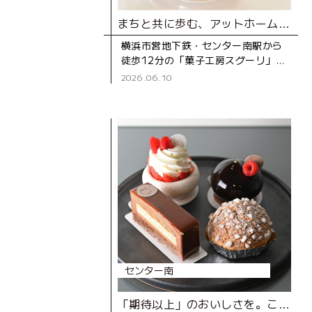
まちと共に歩む、アットホームなケーキ屋さん
横浜市営地下鉄・センター南駅から
徒歩12分の「菓子工房スグーリ」
は、パティシエの須栗（すぐり）さ
2026.06.10
んが家族で営む洋菓子店です。お店
がオープンしたのは、センター南駅
センター南
「期待以上」のおいしさを。こだわりが生み出す、とびきりのスイーツ