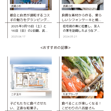
武蔵小杉
武蔵小杉
都会と自然が調和するコス
良質な素材から作る、愛ら
ギの魅力をグランピング気
しいシフォンケーキと焼き
分で堪能！「街スキフェス
菓子の店
2025年3月15日（土）と
住宅街の奥に位置し、友人
タ THE 武蔵小杉 with
16日（日）の2日間、武蔵
の家を訪問したようなアッ
FIND LOCAL」レポート
小杉の駅前広場「こすぎコ
トホームなお店「ベアベ
2025.04.17
2024.05.21
アパーク」にて、「街スキ
ア」。 オーナーである長
フェスタ THE 武蔵小杉
谷川さんのシフォンケーキ
<おすすめの記事>
with FIND LOCAL
との出合いは、まだシフォ
二子玉川
たまプラーザ
子どもたちに食べさせた
食べることが楽しくなる！
い、正直な和菓子。
こだわりの八百屋さん