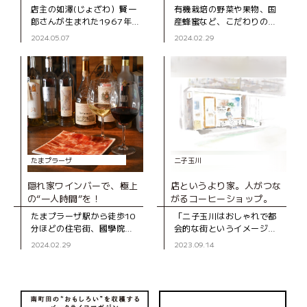
店主の如澤(じょざわ）賢一
有機栽培の野菜や果物、国
郎さんが生まれた1967年
産蜂蜜など、こだわりの食
に、二子玉川商店街に移転
材に出合える店「三井ナチ
2024.05.07
2024.02.29
して開店した『西河製菓
ュラルガーデン」。 たまプ
店』。「いい材料を使え
ラーザ テラスで行われてい
ば、いい和菓子ができる」
る「テラスマルシェ」や、
という齢90を過
毎週土・日
たまプラーザ
二子玉川
隠れ家ワインバーで、極上
店というより家。人がつな
の“一人時間”を！
がるコーヒーショップ。
たまプラーザ駅から徒歩10
「二子玉川はおしゃれで都
分ほどの住宅街、國學院大
会的な街というイメージが
學の先にある「トリニティ
ありますが、二子玉川駅か
2024.02.29
2023.09.14
ワインラウンジ＆カフ
ら５分ほど歩いたところに
ェ」。落ち着いた雰囲気
ある二子玉川商店街は、昭
が“隠れ家”という名にピッ
和感満載の雰囲気が残って
タリのワインバー
います」と笑顔で