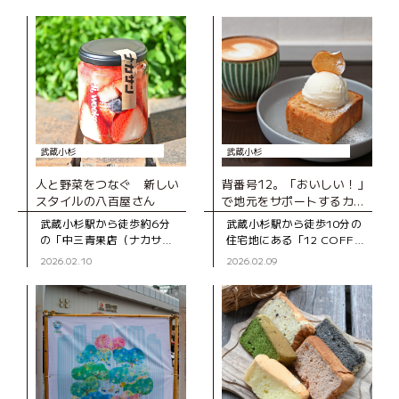
武蔵小杉
武蔵小杉
人と野菜をつなぐ 新しい
背番号12。「おいしい！」
スタイルの八百屋さん
で地元をサポートするカフ
ェ
武蔵小杉駅から徒歩約6分
武蔵小杉駅から徒歩10分の
の「中三青果店（ナカサン
住宅地にある「12 COFFEE
セイカテン）」は、スタイ
AND BAKE（ジュウニ コー
2026.02.10
2026.02.09
リッシュな外観が印象的な
ヒー アンド ベイク）」。
青果店です。創業は1968年
2023年にオープンした、ご
で、50年以上続く老舗。店
夫婦で営むカウ
名の「中三