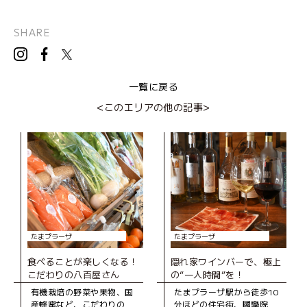
SHARE
一覧に戻る
<このエリアの他の記事>
たまプラーザ
たまプラーザ
食べることが楽しくなる！
隠れ家ワインバーで、極上
こだわりの八百屋さん
の“一人時間”を！
有機栽培の野菜や果物、国
たまプラーザ駅から徒歩10
産蜂蜜など、こだわりの食
分ほどの住宅街、國學院大