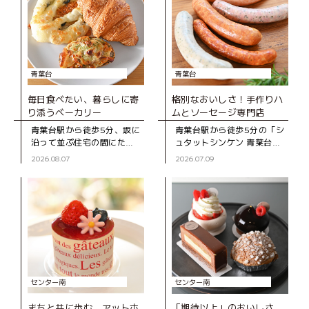
青葉台
青葉台
毎日食べたい、暮らしに寄
格別なおいしさ！手作りハ
り添うベーカリー
ムとソーセージ専門店
青葉台駅から徒歩5分、坂に
青葉台駅から徒歩5分の「シ
沿って並ぶ住宅の間にたた
ュタットシンケン 青葉台本
ずむ「ブーランジェD316
店」は、手作りハムとソー
2026.08.07
2026.07.09
CASA」は、2020年にオー
セージの専門店。創業39年
プンしたベーカリー。木の
の地元で長く親しまれてい
ぬくもりを感じる店内のシ
るお店です。 店
ョー
センター南
センター南
まちと共に歩む、アットホ
「期待以上」のおいしさ