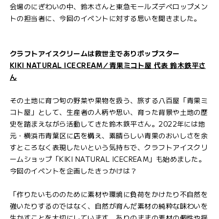
会場のにぎわいの中、鈴木さんと東急モールズデベロップメン
トの担当者に、今回のイベントに対する思いを聞きました。
クラフトアイスクリームは救世主でありポップスター
KIKI NATURAL ICECREAM／青果ミコト屋 代表 鈴木鉄平さ
ん
その土地に育つ旬の野菜や果物を扱う、旅する八百屋「青果ミ
コト屋」として、生産者の人柄や思い、育った背景や土地の歴
史を踏まえながら活動してきた鈴木鉄平さん。2022年には地
元・横浜市青葉区に店を構え、素晴らしい青果のおいしさを余
すところなく表現したいという気持ちで、クラフトアイスクリ
ームショップ「KIKI NATURAL ICECREAM」も始めました。
今回のイベントを企画したきっかけは？
「作りたいもののために素材や環境に負荷をかけたり不自然を
強いたりするのではなく、自然が育んだ素材の純粋な味わいを
生かすことを大切にしています。ありのままの素材の個性や揺