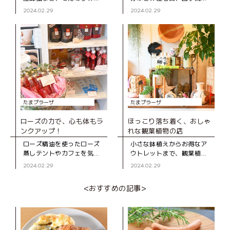
材に出合える店「三井ナチ
學の先にある「トリニティ
2024.02.29
2024.02.29
ュラルガーデン」。 たまプ
ワインラウンジ＆カフ
ラーザ テラスで行われてい
ェ」。落ち着いた雰囲気
る「テラスマルシェ」や、
が“隠れ家”という名にピッ
毎週土・日
タリのワインバー
たまプラーザ
たまプラーザ
ローズの力で、心も体もラ
ほっこり落ち着く、おしゃ
ンクアップ！
れな観葉植物の店
ローズ精油を使ったローズ
小さな鉢植えからお得なア
蒸しテントやカフェを気軽
ウトレットまで、観葉植物
に体験できる「MI ROSE
が豊富にそろう「ボタニカ
2024.02.29
2024.02.29
SHOP ＆ SALON」。毎日
ル ゴロー」。山内中学校近
頑張っている自分へのご褒
くの静かな住宅街の中にあ
<おすすめの記事>
美におすすめのお店です。
るお店です。 オープ