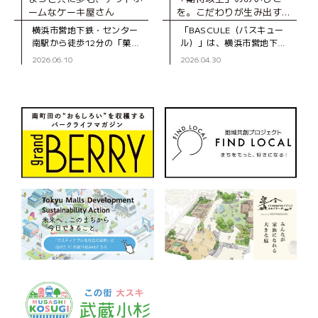
ームなケーキ屋さん
を。こだわりが生み出す、
とびきりのスイーツ
横浜市営地下鉄・センター
「BASCULE（バスキュー
南駅から徒歩12分の「菓子
ル）」は、横浜市営地下
工房スグーリ」は、パティ
鉄・センター南駅から徒歩3
2026.06.10
2026.04.30
シエの須栗（すぐり）さん
分、大通りから一本入った
が家族で営む洋菓子店で
静かな道沿いにあるパティ
す。お店がオープンしたの
スリーです。オーナーの佐
は、センター南駅
藤さんは、自