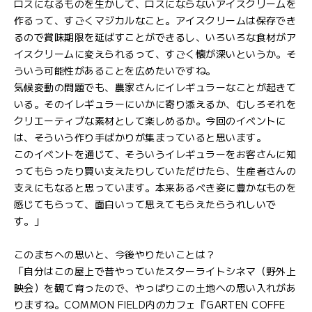
ロスになるものを生かして、ロスにならないアイスクリームを
作るって、すごくマジカルなこと。アイスクリームは保存でき
るので賞味期限を延ばすことができるし、いろいろな食材がア
イスクリームに変えられるって、すごく懐が深いというか。そ
ういう可能性があることを広めたいですね。
気候変動の問題でも、農家さんにイレギュラーなことが起きて
いる。そのイレギュラーにいかに寄り添えるか、むしろそれを
クリエーティブな素材として楽しめるか。今回のイベントに
は、そういう作り手ばかりが集まっていると思います。
このイベントを通じて、そういうイレギュラーをお客さんに知
ってもらったり買い支えたりしていただけたら、生産者さんの
支えにもなると思っています。本来あるべき姿に豊かなものを
感じてもらって、面白いって思えてもらえたらうれしいで
す。」
このまちへの思いと、今後やりたいことは？
「自分はこの屋上で昔やっていたスターライトシネマ（野外上
映会）を観て育ったので、やっぱりこの土地への思い入れがあ
りますね。COMMON FIELD内のカフェ『GARTEN COFFE