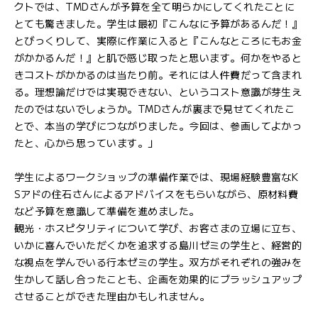
クトでは、TMDさんが予算を全て明らかにしてくれたことに
とても驚きました。学生は最初『こんなに予算があるんだ！』
とびっくりして、実際に作業に入ると『こんなところにもお金
がかかるんだ！』と肌で感じ取ったと思います。何かをやると
きコストがかかるのは当たり前。それには人件費だって含まれ
る。理想論だけでは実現できない、というコスト意識が芽生え
たのではないでしょうか。TMDさんが裏まで見せてくれたこ
とで、本当の学びにつながりました。今回は、参画してよかっ
たと、心から思っています。」
学生によるワークショップの準備作業では、現場経験豊富なK
Sアドの住石さんによるアドバイスをもらいながら、原材料費
など予算を意識して準備を進めました。
観光・ホスピタリティについて学び、お客さまの立場に立ち、
いかに喜んでいただくかを追求する島川ゼミの学生と、経営的
な視点を学んでいる行本ゼミの学生。双方がそれぞれの強みを
生かして話し合ったことも、企画を効果的にブラッシュアップ
させることができた理由かもしれません。