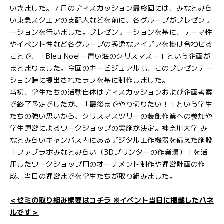
いきました。７月のディスカッション最終回には、みなとみら
い東急スクエアの支配人などを前に、各グループがプレゼンテ
ーションを行いました。プレゼンテーションを基に、テーマ性
やイベント性など各グループの秀逸なアイデアを掛け合わせる
ことで、「Bleu Noël－青い海のクリスマス－」という企画が
まとまりました。今回のキービジュアルも、このプレゼンテー
ション時に提出されたラフを基に制作しました。
当初、学生たちの活動自体はディスカッションおよび企画考案
で終了予定でしたが、「最後までやり切りたい！」という学生
たちの強い思いから、クリスマスツリーの装飾作業への参加や
学生運営によるワークショップの実施が決定。神奈川大学 み
なとみらいキャンパス内にあるデジタル工作機器を備えた施設
「ファブラボみなとみらい（3Dプリンターの作業場）」を活
用したワークショップ用のオーナメント制作や運営計画の作
成、当日の運営までを学生たちが取り組みました。
＜ゼミの取り組み概要はコチラ ※イベント当日に掲載したパネ
ルです＞