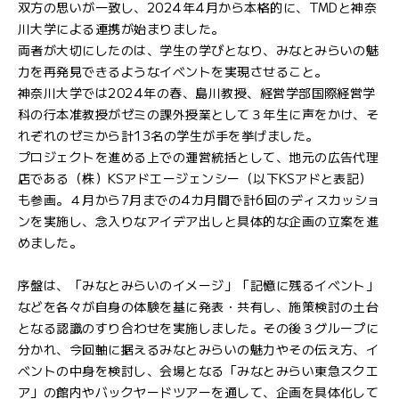
双方の思いが一致し、2024年4月から本格的に、TMDと神奈
川大学による連携が始まりました。
両者が大切にしたのは、学生の学びとなり、みなとみらいの魅
力を再発見できるようなイベントを実現させること。
神奈川大学では2024年の春、島川教授、経営学部国際経営学
科の行本准教授がゼミの課外授業として３年生に声をかけ、そ
れぞれのゼミから計13名の学生が手を挙げました。
プロジェクトを進める上での運営統括として、地元の広告代理
店である（株）KSアドエージェンシー（以下KSアドと表記）
も参画。４月から7月までの4カ月間で計6回のディスカッショ
ンを実施し、念入りなアイデア出しと具体的な企画の立案を進
めました。
序盤は、「みなとみらいのイメージ」「記憶に残るイベント」
などを各々が自身の体験を基に発表・共有し、施策検討の土台
となる認識のすり合わせを実施しました。その後３グループに
分かれ、今回軸に据えるみなとみらいの魅力やその伝え方、イ
ベントの中身を検討し、会場となる「みなとみらい東急スクエ
ア」の館内やバックヤードツアーを通して、企画を具体化して