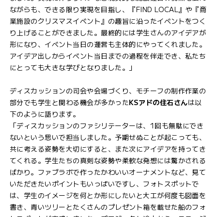
ながらも、できる限り実現を目指し、『FIND LOCAL』や『商
業施設のクリスマスイベント』の趣旨に沿ったイベントをつく
り上げることができました。最終的には学生さんのアイデアが
形になり、イベント当日の運営も主体的にやってくれました。
アイデア出しからイベント当日までの過程を伴走でき、私たち
にとっても大きな学びとなりました。」
ディスカッションの司会や会場づくり、モチーフの制作作業の
部分でも学生と関わる機会が多かった
KSアドの住石さん
は以
下のように語ります。
「ディスカッションのファシリテーターは、1回も無駄にでき
ないという思いで担当しました。予期せぬことが起こっても、
共に考える姿勢を大切にすると、また次にアイデアを持ってき
てくれる。学生たちの真剣な姿勢や柔軟な発想には驚かされる
ばかり。ファブラボで作ったかわいいオーナメントなど、見て
いただきたいポイントもいっぱいですし、フォトスポットで
は、学生のイメージを何とか形にしたいと大工が何度も図面を
書き、青いツリーとたくさんのプレゼント箱を載せた船のフォ