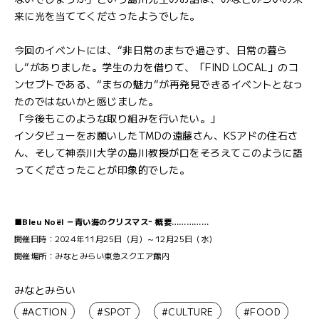
来に光を当ててくださったようでした。
今回のイベントには、“非日常のまちで過ごす、日常の暮ら
し”がありました。学生の力を借りて、「FIND LOCAL」のコ
ンセプトである、“まちの魅力”が再発見できるイベントとなっ
たのではないかと感じました。
「今後もこのような取り組みを行いたい。」
インタビューをお願いしたTMDの遠藤さん、KSアドの住石さ
ん、そして神奈川大学の島川教授が口をそろえてこのように語
ってくださったことが印象的でした。
■Bleu Noël －青い海のクリスマスｰ 概要……………
開催日時：2024年11月25日（月）～12月25日（水）
開催場所：みなとみらい東急スクエア館内
みなとみらい
#ACTION
#SPOT
#CULTURE
#FOOD