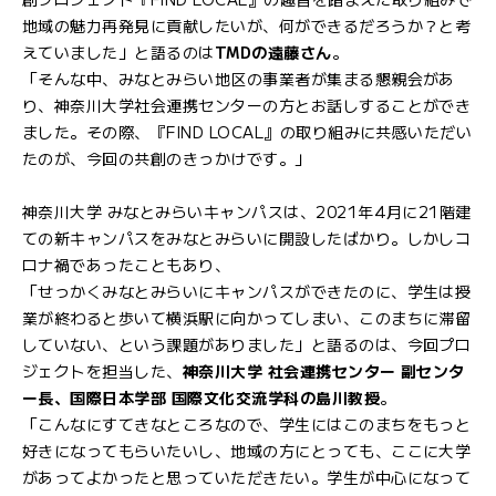
地域の魅力再発見に貢献したいが、何ができるだろうか？と考
えていました」と語るのは
TMDの遠藤さん
。
「そんな中、みなとみらい地区の事業者が集まる懇親会があ
り、神奈川大学社会連携センターの方とお話しすることができ
ました。その際、『FIND LOCAL』の取り組みに共感いただい
たのが、今回の共創のきっかけです。」
神奈川大学 みなとみらいキャンパスは、2021年4月に21階建
ての新キャンパスをみなとみらいに開設したばかり。しかしコ
ロナ禍であったこともあり、
「せっかくみなとみらいにキャンパスができたのに、学生は授
業が終わると歩いて横浜駅に向かってしまい、このまちに滞留
していない、という課題がありました」と語るのは、今回プロ
ジェクトを担当した、
神奈川大学 社会連携センター 副センタ
ー長、国際日本学部 国際文化交流学科の島川教授
。
「こんなにすてきなところなので、学生にはこのまちをもっと
好きになってもらいたいし、地域の方にとっても、ここに大学
があってよかったと思っていただきたい。学生が中心になって