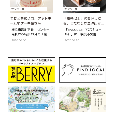
センター南
センター南
まちと共に歩む、アットホ
「期待以上」のおいしさ
ームなケーキ屋さん
を。こだわりが生み出す、
とびきりのスイーツ
横浜市営地下鉄・センター
「BASCULE（バスキュー
南駅から徒歩12分の「菓子
ル）」は、横浜市営地下
工房スグーリ」は、パティ
鉄・センター南駅から徒歩3
2026.06.10
2026.04.30
シエの須栗（すぐり）さん
分、大通りから一本入った
が家族で営む洋菓子店で
静かな道沿いにあるパティ
す。お店がオープンしたの
スリーです。オーナーの佐
は、センター南駅
藤さんは、自