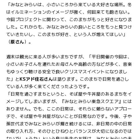
「みなとみらいは、小さいころから来ている大好きな場所。冬
はイルミネーションのイメージが強く、何回来ても飽きない。
今回プロジェクトに関わって、このまちがもっと好きになりま
した。これからも、みなとみらいの良いところをもっと見つけ
ていきたいし、このまちが好き、という人が増えてほしい」
（
原さん
）。
週末は観光に来る人が多いまちですが、「平日開催の今回は、
小さいお子さんを連れたお母さんや高齢の方などが多く、音楽
もゆっくり聴ける安全で良いクリスマスイベントになりまし
た」と
KSアド住石さん
は語ります。このまちで日常を過ごし
ている人が多く来てくださったようです。
「日常を過ごすまちというと、そば屋や牛丼屋のあるまちをイ
メージしてしまいますが、『みなとみらい東急スクエア』には
ありません。でも、ここの日常は、それらに頼らないアプロー
チで、そば屋や牛丼屋がないことが日常なのです。今後、子や
孫世代までみなとみらいが輝き続けるには、非日常の中の日常
の取り入れ方、そのひとひねりとバランスが大切になるのでは
ないでしょうか」という島川先生のお話は、みなとみらいの未