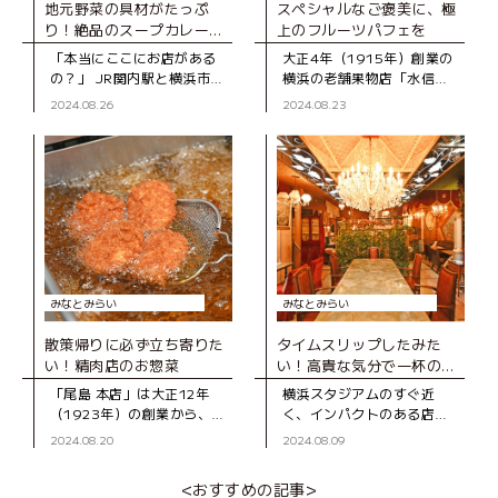
地元野菜の具材がたっぷ
スペシャルなご褒美に、極
り！絶品のスープカレー専
上のフルーツパフェを
門店
「本当にここにお店がある
大正4年（1915年）創業の
の？」 JR関内駅と横浜市営
横浜の老舗果物店「水信」
地下鉄関内駅の間にあるビ
が、2020年にオープンした
2024.08.26
2024.08.23
ルの地下1階、隠れ家のよう
「水信フルーツパーラ
な場所にある
ー」。 フルーツで彩られた
「KIFUKU」。 スープ
芸術作品のような美しいパ
フェが開
みなとみらい
みなとみらい
散策帰りに必ず立ち寄りた
タイムスリップしたみた
い！精肉店のお惣菜
い！高貴な気分で一杯のコ
ーヒーを
「尾島 本店」は大正12年
横浜スタジアムのすぐ近
（1923年）の創業から、地
く、インパクトのある店名
元の台所を支えてきた精肉
や、入り口に立つ甲冑(かっ
2024.08.20
2024.08.09
店。 肉を使った種類豊富な
ちゅう)を見て、この店が気
惣菜や弁当が人気の店で
になっていたという人も多
<おすすめの記事>
す。
いのでは？ 初め