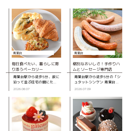
青葉台
青葉台
毎日食べたい、暮らしに寄
格別なおいしさ！手作りハ
り添うベーカリー
ムとソーセージ専門店
青葉台駅から徒歩5分、坂に
青葉台駅から徒歩5分の「シ
沿って並ぶ住宅の間にたた
ュタットシンケン 青葉台本
ずむ「ブーランジェD316
店」は、手作りハムとソー
2026.08.07
2026.07.09
CASA」は、2020年にオー
セージの専門店。創業39年
プンしたベーカリー。木の
の地元で長く親しまれてい
ぬくもりを感じる店内のシ
るお店です。 店
ョー