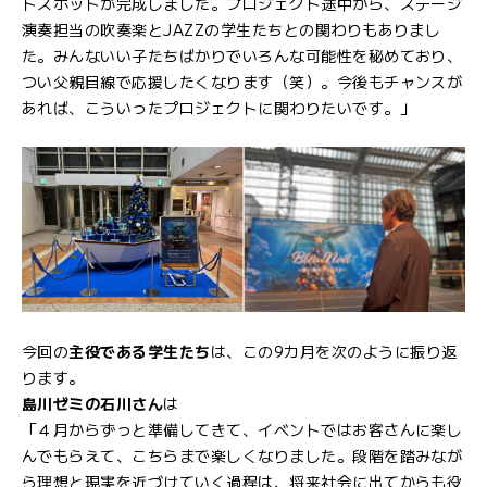
トスポットが完成しました。プロジェクト途中から、ステージ
演奏担当の吹奏楽とJAZZの学生たちとの関わりもありまし
た。みんないい子たちばかりでいろんな可能性を秘めており、
つい父親目線で応援したくなります（笑）。今後もチャンスが
あれば、こういったプロジェクトに関わりたいです。」
今回の
主役である学生たち
は、この9カ月を次のように振り返
ります。
島川ゼミの石川さん
は
「４月からずっと準備してきて、イベントではお客さんに楽し
んでもらえて、こちらまで楽しくなりました。段階を踏みなが
ら理想と現実を近づけていく過程は、将来社会に出てからも役