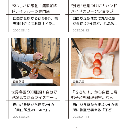
おいしさに感動！無添加の
“好き”を見つけに！ハンド
ドライフルーツ専門店
メイドのワークショップ
や、雑貨が楽しめるカフェ
自由が丘駅から徒歩5分、熊
自由が丘駅または九品仏駅
野神社近くにある「ドライ
から徒歩7分ほど、九品仏川
フルーツのお店アラカルト
緑道沿いの静かな住宅街に
2026.03.12
2025.08.12
（A LA CARTE）」は、無
あるカフェ「CHILT CAFE
添加にこだわったドライフ
STAND＆CRAFT」。「手
ルーツの専門店。国産の自
づくりが大好き」という
社製品
自由が丘
自由が丘
世界各国500種類！自分好
「できた！」から自信も育
みが見つかるウイスキー専
む子ども料理教室。なんで
門店
も自分でやってみよう！
自由が丘駅から徒歩2分の
自由が丘駅から徒歩5分の場
「自由が丘WHISKY」。
所に教室を構える「子ども
2024年12月にオープンし
料理教室Baton」は、管理
2025.03.24
2025.01.15
た、ウイスキーの専門店で
栄養士で保育士の資格も持
す。 「ウイスキー文化
つ“あゆ先生”こと園木亜優