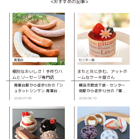
<おすすめの記事>
を、もっと多く
さんが運営する子どもの料
理教室。
青葉台
センター南
格別なおいしさ！手作りハ
まちと共に歩む、アットホ
ムとソーセージ専門店
ームなケーキ屋さん
青葉台駅から徒歩5分の「シ
横浜市営地下鉄・センター
ュタットシンケン 青葉台本
南駅から徒歩12分の「菓子
店」は、手作りハムとソー
工房スグーリ」は、パティ
2026.07.09
2026.06.10
セージの専門店。創業39年
シエの須栗（すぐり）さん
の地元で長く親しまれてい
が家族で営む洋菓子店で
るお店です。 店
す。お店がオープンしたの
は、センター南駅