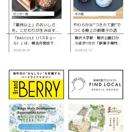
センター南
その他
「期待以上」のおいしさ
やわらかな“つきたて餅”で
を。こだわりが生み出す、
つくる極上の餅菓子の店
とびきりのスイーツ
「BASCULE（バスキュー
駒沢大学駅・駒沢公園口か
ル）」は、横浜市営地下
ら徒歩1分の「餅菓子専門
鉄・センター南駅から徒歩3
KIKYOYA ORII（キキョウ
2026.04.30
2026.03.12
分、大通りから一本入った
ヤ オリイ）」は、2022年に
静かな道沿いにあるパティ
オープンした和菓子店で
スリーです。オーナーの佐
す。 この店を手がける
藤さんは、自