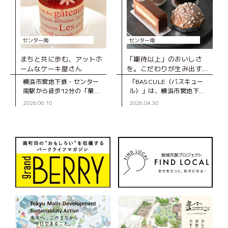
センター南
センター南
まちと共に歩む、アットホ
「期待以上」のおいしさ
ームなケーキ屋さん
を。こだわりが生み出す、
とびきりのスイーツ
横浜市営地下鉄・センター
「BASCULE（バスキュー
南駅から徒歩12分の「菓子
ル）」は、横浜市営地下
工房スグーリ」は、パティ
鉄・センター南駅から徒歩3
2026.06.10
2026.04.30
シエの須栗（すぐり）さん
分、大通りから一本入った
が家族で営む洋菓子店で
静かな道沿いにあるパティ
す。お店がオープンしたの
スリーです。オーナーの佐
は、センター南駅
藤さんは、自