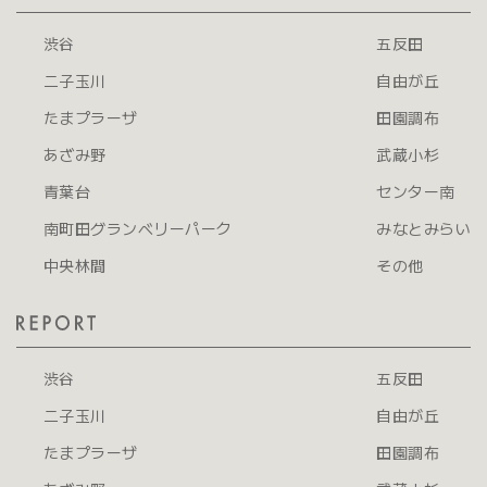
渋谷
五反田
二子玉川
自由が丘
たまプラーザ
田園調布
あざみ野
武蔵小杉
青葉台
センター南
南町田グランベリーパーク
みなとみらい
中央林間
その他
渋谷
五反田
二子玉川
自由が丘
たまプラーザ
田園調布