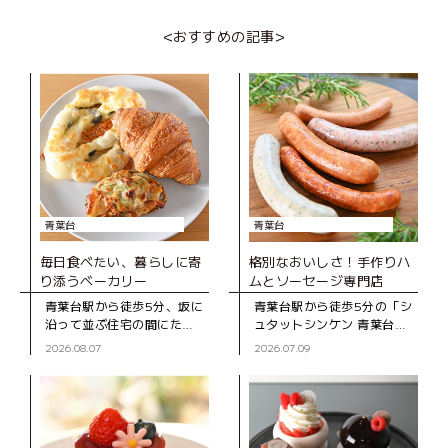
ット）」。 東欧の国、モル
栄養士で保育士の資格も持
ドバ出身のオーナー、アン
つ“あゆ先生”こと園木亜優
<おすすめの記事>
ジェラさんが、モルドバ産
さんが運営する子どもの料
の
理教室。
青葉台
青葉台
毎日食べたい、暮らしに寄
格別なおいしさ！手作りハ
り添うベーカリー
ムとソーセージ専門店
青葉台駅から徒歩5分、坂に
青葉台駅から徒歩5分の「シ
沿って並ぶ住宅の間にたた
ュタットシンケン 青葉台本
ずむ「ブーランジェD316
店」は、手作りハムとソー
2026.08.07
2026.07.09
CASA」は、2020年にオー
セージの専門店。創業39年
プンしたベーカリー。木の
の地元で長く親しまれてい
ぬくもりを感じる店内のシ
るお店です。 店
ョー