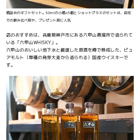
瓶詰めのギフトセット。50mlの小瓶×5個とショットグラスのセットは、自宅
での飲み比べ用や、プレゼント用に人気
店のおすすめは、兵庫県神戸市にある六甲山蒸溜所で造られて
いる「六甲山WHISKY」。
六甲山のおいしい地下水と厳選した原酒を樽で熟成した、ピュ
アモルト（単種の発芽大麦から造られる）国産ウイスキーで
す。