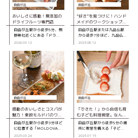
自由が丘
自由が丘
おいしさに感動！無添加の
“好き”を見つけに！ハンド
ドライフルーツ専門店
メイドのワークショップ
や、雑貨が楽しめるカフェ
自由が丘駅から徒歩5分、熊
自由が丘駅または九品仏駅
野神社近くにある「ドライ
から徒歩7分ほど、九品仏川
フルーツのお店アラカルト
緑道沿いの静かな住宅街に
2026.03.12
2025.08.12
（A LA CARTE）」は、無
あるカフェ「CHILT CAFE
添加にこだわったドライフ
STAND＆CRAFT」。「手
ルーツの専門店。国産の自
づくりが大好き」という
社製品
自由が丘
自由が丘
感動のおいしさとコスパが
「できた！」から自信も育
魅力！東欧モルドバのワイ
む子ども料理教室。なんで
ンと食品専門店
も自分でやってみよう！
自由が丘駅から徒歩3分ほど
自由が丘駅から徒歩5分の場
に位置する「MOLDOVA
所に教室を構える「子ども
MARKET（モルドバマーケ
料理教室Baton」は、管理
2025.03.24
2025.01.15