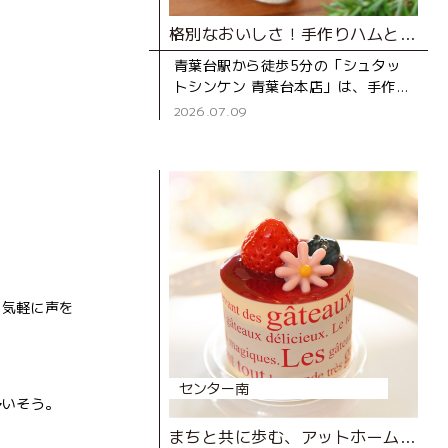
格別なおいしさ！手作りハムとソーセージ専門店
青葉台駅から徒歩5分の「シュタッ
トシンケン 青葉台本店」は、手作り
ハムとソーセージの専門店。創業39
2026.07.09
年の地元で長く親しまれているお店
です。 店
、気軽に声を
センター南
多いそう。
まちと共に歩む、アットホームなケーキ屋さん