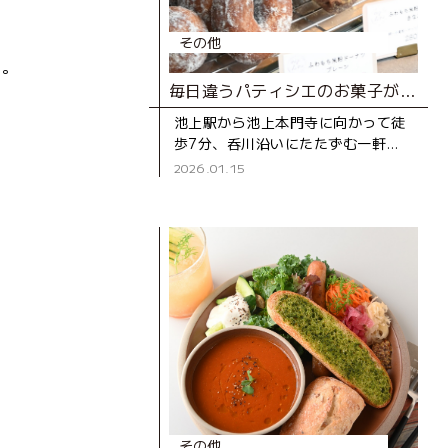
その他
す。
毎日違うパティシエのお菓子が味わえるカフェ＆ショップ
池上駅から池上本門寺に向かって徒
歩7分、呑川沿いにたたずむ一軒家
の「ノミガワスイーツ」。「みんな
2026.01.15
で創る“まち”のスイーツ屋」をコン
セプトに、日によって異なるパテ
その他