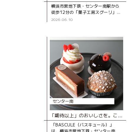
横浜市営地下鉄・センター南駅から
徒歩12分の「菓子工房スグーリ」
は、パティシエの須栗（すぐり）さ
2026.06.10
んが家族で営む洋菓子店です。お店
がオープンしたのは、センター南駅
センター南
「期待以上」のおいしさを。こだわりが生み出す、とびきりのスイーツ
「BASCULE（バスキュール）」
は、横浜市営地下鉄・センター南駅