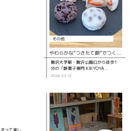
その他
やわらかな“つきたて餅”でつくる極上の餅菓子の店
駒沢大学駅・駒沢公園口から徒歩1
分の「餅菓子専門 KIKYOYA
ORII（キキョウヤ オリイ）」は、
2026.03.12
2022年にオープンした和菓子店で
す。 この店を手がける
集まって楽し