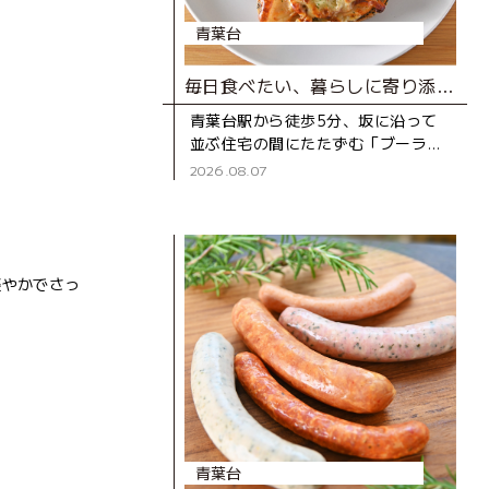
青葉台
毎日食べたい、暮らしに寄り添うベーカリー
青葉台駅から徒歩5分、坂に沿って
並ぶ住宅の間にたたずむ「ブーラン
ジェD316 CASA」は、2020年にオ
2026.08.07
ープンしたベーカリー。木のぬくも
りを感じる店内のショー
軽やかでさっ
青葉台