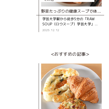
野菜たっぷりの健康スープで体を芯からホカホカに
学芸大学駅から徒歩5分の「RAW
SOUP（ロウスープ）学芸大学」。
“心身の健康のために、質の良い食
2025.12.12
事を”をテーマに、2024年にオープ
ンしたスープカフェです
<おすすめの記事>