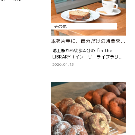
その他
本を片手に、自分だけの時間を過ごせるカフェ
池上駅から徒歩4分の「in the
LIBRARY（イン・ザ・ライブラリ
ー）」は、2024年にオープンし
2026.01.15
た“プライベートな図書室”のような
ブックカフェ。店内に並