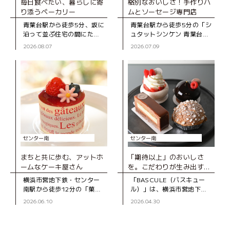
毎日食べたい、暮らしに寄
格別なおいしさ！手作りハ
り添うベーカリー
ムとソーセージ専門店
青葉台駅から徒歩5分、坂に
青葉台駅から徒歩5分の「シ
沿って並ぶ住宅の間にたた
ュタットシンケン 青葉台本
ずむ「ブーランジェD316
店」は、手作りハムとソー
2026.08.07
2026.07.09
CASA」は、2020年にオー
セージの専門店。創業39年
プンしたベーカリー。木の
の地元で長く親しまれてい
ぬくもりを感じる店内のシ
るお店です。 店
ョー
センター南
センター南
まちと共に歩む、アットホ
「期待以上」のおいしさ
ームなケーキ屋さん
を。こだわりが生み出す、
とびきりのスイーツ
横浜市営地下鉄・センター
「BASCULE（バスキュー
南駅から徒歩12分の「菓子
ル）」は、横浜市営地下
工房スグーリ」は、パティ
鉄・センター南駅から徒歩3
2026.06.10
2026.04.30
シエの須栗（すぐり）さん
分、大通りから一本入った
が家族で営む洋菓子店で
静かな道沿いにあるパティ
す。お店がオープンしたの
スリーです。オーナーの佐