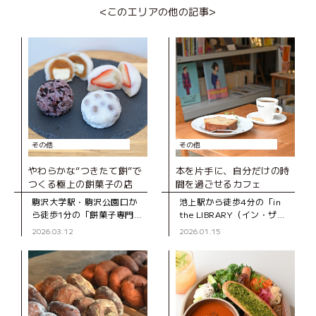
<このエリアの他の記事>
その他
その他
やわらかな“つきたて餅”で
本を片手に、自分だけの時
つくる極上の餅菓子の店
間を過ごせるカフェ
駒沢大学駅・駒沢公園口か
池上駅から徒歩4分の「in
ら徒歩1分の「餅菓子専門
the LIBRARY（イン・ザ・
KIKYOYA ORII（キキョウ
ライブラリー）」は、2024
2026.03.12
2026.01.15
ヤ オリイ）」は、2022年に
年にオープンした“プライベ
オープンした和菓子店で
ートな図書室”のようなブッ
す。 この店を手がける
クカフェ。店内に並