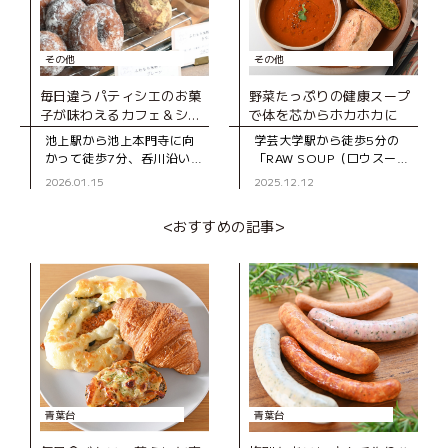
その他
その他
毎日違うパティシエのお菓
野菜たっぷりの健康スープ
子が味わえるカフェ＆ショ
で体を芯からホカホカに
ップ
池上駅から池上本門寺に向
学芸大学駅から徒歩5分の
かって徒歩7分、呑川沿いに
「RAW SOUP（ロウスー
たたずむ一軒家の「ノミガ
プ）学芸大学」。 “心身の
2026.01.15
2025.12.12
ワスイーツ」。「みんなで
健康のために、質の良い食
創る“まち”のスイーツ屋」
事を”をテーマに、2024年
<おすすめの記事>
をコンセプトに、日によっ
にオープンしたスープカフ
て異なるパテ
ェです
青葉台
青葉台