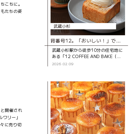
あちこちに。
どもたちの姿
武蔵小杉
背番号12。「おいしい！」で地元をサポートするカフェ
武蔵小杉駅から徒歩10分の住宅地に
ある「12 COFFEE AND BAKE（ジ
ュウニ コーヒー アンド ベイ
2026.02.09
ク）」。2023年にオープンした、
ご夫婦で営むカウ
うと開催され
ブルワリー」
早々に売り切