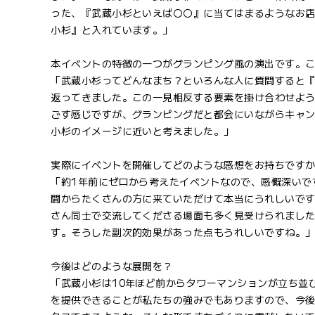
った、『武蔵小杉といえば〇〇』に当てはまるようなお店を
小杉』と入れています。」
本イベントの特徴の一つがグランピング風の演出です。
「武蔵小杉ってどんなまち？といろんな人に質問すると
返ってきました。この一見相反する要素を掛け合わせよ
ごす感じですが、グランピングだと都会にいながらキャ
小杉のイメージに近いと考えました。」
実際にイベントを開催してどのような感想をお持ちです
「約1年前にゼロから考えたイベントなので、感慨深いで
間からたくさんの方に来ていただけて本当にうれしいで
さん同士で交流してくださる場面も多く見受けられまし
す。そうした副次的効果があった点もうれしいですね。
今後はどのような展開を？
「武蔵小杉は10年ほど前からタワーマンションが立ち並
を提供できることが私たちの強みでもありますので、今