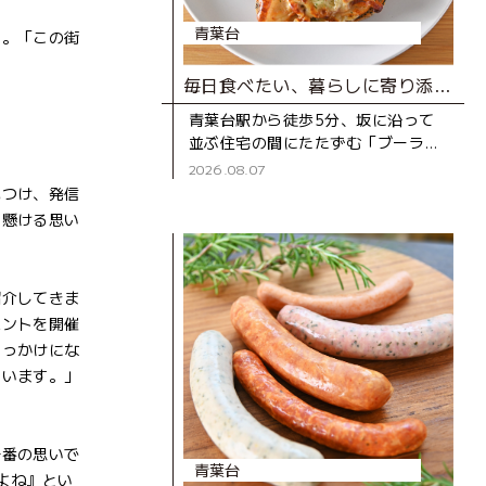
青葉台
す。「この街
毎日食べたい、暮らしに寄り添うベーカリー
青葉台駅から徒歩5分、坂に沿って
並ぶ住宅の間にたたずむ「ブーラン
ジェD316 CASA」は、2020年にオ
2026.08.07
ープンしたベーカリー。木のぬくも
見つけ、発信
りを感じる店内のショー
に懸ける思い
紹介してきま
ベントを開催
きっかけにな
ています。」
一番の思いで
青葉台
だよね』とい