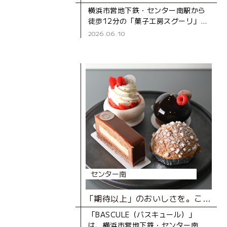
横浜市営地下鉄・センター南駅から
徒歩12分の「菓子工房スグーリ」
は、パティシエの須栗（すぐり）さ
2026.06.10
んが家族で営む洋菓子店です。お店
がオープンしたのは、センター南駅
センター南
「期待以上」のおいしさを。こだわりが生み出す、とびきりのスイーツ
「BASCULE（バスキュール）」
は、横浜市営地下鉄・センター南駅