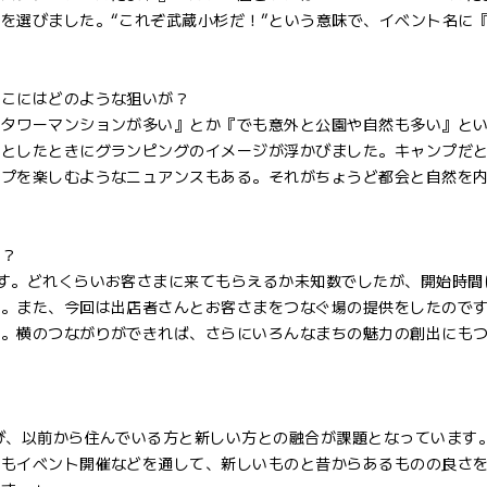
選びました。“これぞ武蔵小杉だ！”という意味で、イベント名に『T
ここにはどのような狙いが？
『タワーマンションが多い』とか『でも意外と公園や自然も多い』と
うとしたときにグランピングのイメージが浮かびました。キャンプだ
ンプを楽しむようなニュアンスもある。それがちょうど都会と自然を
か？
す。どれくらいお客さまに来てもらえるか未知数でしたが、開始時間
す。また、今回は出店者さんとお客さまをつなぐ場の提供をしたので
た。横のつながりができれば、さらにいろんなまちの魅力の創出にも
」
び、以前から住んでいる方と新しい方との融合が課題となっています
後もイベント開催などを通して、新しいものと昔からあるものの良さ