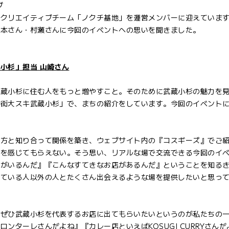
ブ
るクリエイティブチーム「ノクチ基地」を運営メンバーに迎えていま
山本さん・村瀬さんに今回のイベントへの思いを聞きました。
小杉」担当 山崎さん
武蔵小杉に住む人をもっと増やすこと。そのために武蔵小杉の魅力を
の街大スキ武蔵小杉」で、まちの紹介をしています。今回のイベント
の方と知り合って関係を築き、ウェブサイト内の『コスギーズ』でご
力を感じてもらえない。そう思い、リアルな場で交流できる今回のイ
人がいるんだ』『こんなすてきなお店があるんだ』ということを知る
っている人以外の人とたくさん出会えるような場を提供したいと思っ
、ぜひ武蔵小杉を代表するお店に出てもらいたいというのが私たちの
ンターレさんだよね』『カレー店といえばKOSUGI CURRYさん