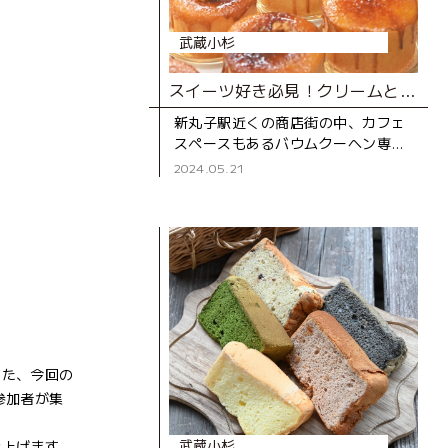
武蔵小杉
スイーツ好き必見！クリームとろりの進化系バウムクーヘン専門店
新丸子駅近くの商店街の中、カフェ
スペースもあるバウムクーヘン専門
店。 通りを歩いていると、ガラス越
2024.05.21
しにバウムクーヘンを焼く様子が見
え、焼きたてホカホカの甘い香
また、今回の
参加者が集
武蔵小杉
仕上げます。