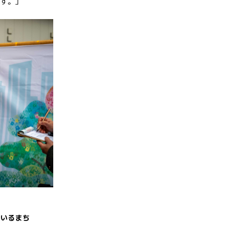
です。」
ているまち