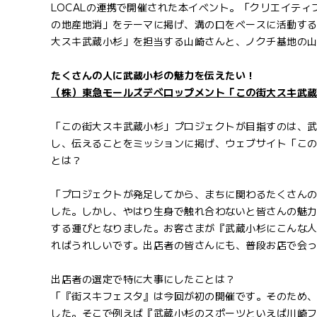
LOCALの連携で開催された本イベント。「クリエイティ
の地産地消」をテーマに掲げ、溝の口をベースに活動す
大スキ武蔵小杉」を担当する山崎さんと、ノクチ基地の
たくさんの人に武蔵小杉の魅力を伝えたい！
（株）東急モールズデベロップメント「この街大スキ武蔵
「この街大スキ武蔵小杉」プロジェクトが目指すのは、
し、伝えることをミッションに掲げ、ウェブサイト「こ
とは？
「プロジェクトが発足してから、まちに関わるたくさん
した。しかし、やはり生身で触れ合わないと皆さんの魅
する運びとなりました。お客さまが『武蔵小杉にこんな
ればうれしいです。出店者の皆さんにも、普段お店で会
出店者の選定で特に大事にしたことは？
「『街スキフェスタ』は今回が初の開催です。そのため
した。そこで例えば『武蔵小杉のスポーツといえば川崎フロ