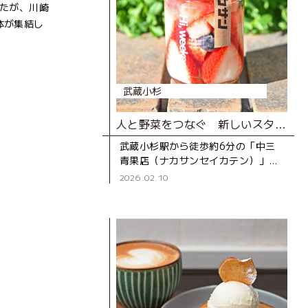
したが、川崎
体が集結し
武蔵小杉
人と野菜をつなぐ 新しいスタイルの八百屋さん
武蔵小杉駅から徒歩約6分の「中三
青果店（ナカサンセイカテン）」
は、スタイリッシュな外観が印象的
2026.02.10
な青果店です。創業は1968年で、
50年以上続く老舗。店名の「中三