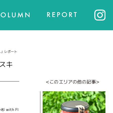
AL」レポート
スキ
<このエリアの他の記事>
ith FI