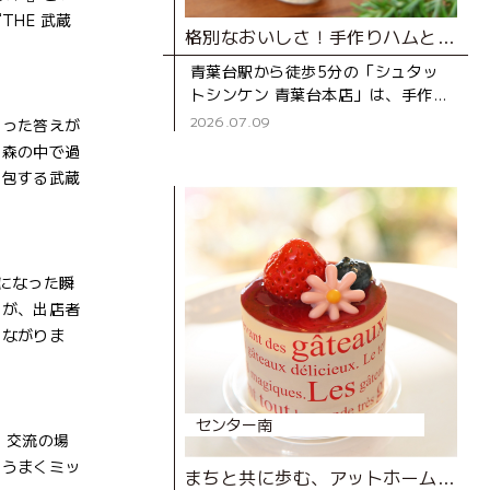
HE 武蔵
格別なおいしさ！手作りハムとソーセージ専門店
青葉台駅から徒歩5分の「シュタッ
トシンケン 青葉台本店」は、手作り
ハムとソーセージの専門店。創業39
2026.07.09
いった答えが
年の地元で長く親しまれているお店
と森の中で過
です。 店
内包する武蔵
になった瞬
すが、出店者
つながりま
センター南
。交流の場
をうまくミッ
まちと共に歩む、アットホームなケーキ屋さん