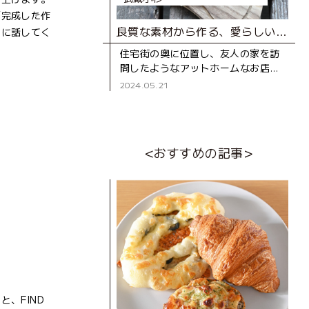
「完成した作
良質な素材から作る、愛らしいシフォンケーキと焼き菓子の店
うに話してく
住宅街の奥に位置し、友人の家を訪
問したようなアットホームなお店
「ベアベア」。 オーナーである
2024.05.21
長谷川さんのシフォンケーキとの出
合いは、まだシフォ
<おすすめの記事>
、FIND