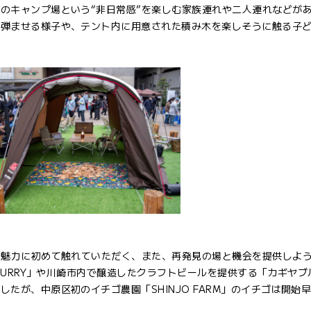
のキャンプ場という“非日常感”を楽しむ家族連れや二人連れなどが
を弾ませる様子や、テント内に用意された積み木を楽しそうに触る子
プ
の魅力に初めて触れていただく、また、再発見の場と機会を提供しよ
 CURRY」や川崎市内で醸造したクラフトビールを提供する「カギヤ
たが、中原区初のイチゴ農園「SHINJO FARM」のイチゴは開始