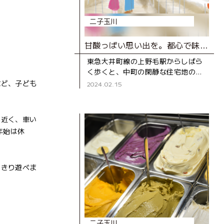
二子玉川
甘酸っぱい思い出を。都心で味わういちご狩り体験。
東急大井町線の上野毛駅からしばら
く歩くと、中町の閑静な住宅地の一
角に立つ数棟のビニールハウスを目
など、子ども
2024.02.15
にする。そのうちの３棟が、予約制
でいちご狩りが楽しめる『世田谷い
も近く、車い
年始は休
っきり遊べま
二子玉川