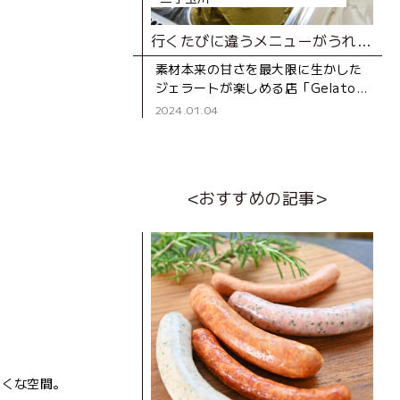
行くたびに違うメニューがうれしい！全種類食べたくなる上質ジェラート
素材本来の甘さを最大限に生かした
ジェラートが楽しめる店「Gelato
９．（ジェラートナイン）」。 フレ
2024.01.04
ンチシェフでもあるオーナー山崎さ
んが「手軽に、本当におい
<おすすめの記事>
たくな空間。