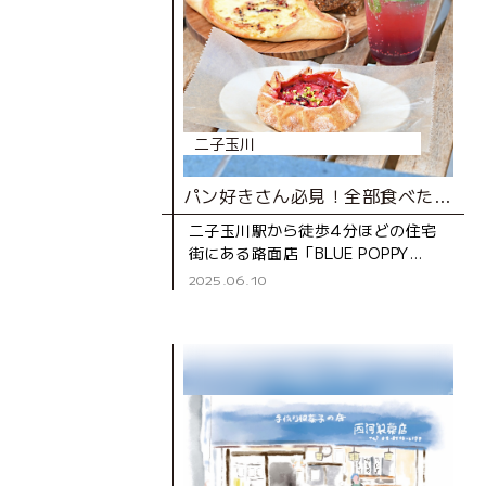
二子玉川
パン好きさん必見！全部食べたい、ロブション仕込みの極上パン
二子玉川駅から徒歩4分ほどの住宅
街にある路面店「BLUE POPPY
Bakery（ブルーポピーベーカリ
2025.06.10
ー）」。 世界的に有名なフランス料
理店「ジョエル・ロブ