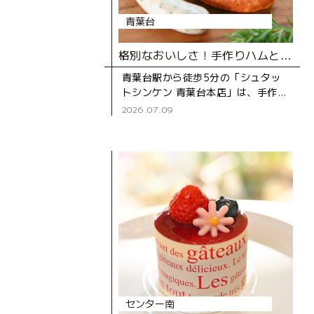
青葉台
格別なおいしさ！手作りハムとソーセージ専門店
青葉台駅から徒歩5分の「シュタッ
トシンケン 青葉台本店」は、手作り
ハムとソーセージの専門店。創業39
2026.07.09
年の地元で長く親しまれているお店
です。 店
センター南