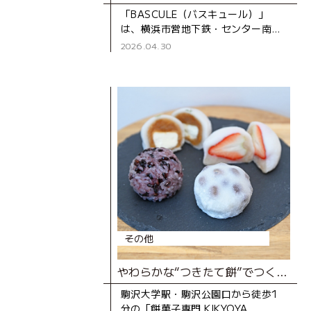
「BASCULE（バスキュール）」
は、横浜市営地下鉄・センター南駅
から徒歩3分、大通りから一本入っ
2026.04.30
た静かな道沿いにあるパティスリー
です。オーナーの佐藤さんは、自
その他
やわらかな“つきたて餅”でつくる極上の餅菓子の店
駒沢大学駅・駒沢公園口から徒歩1
分の「餅菓子専門 KIKYOYA