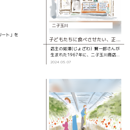
二子玉川
リート」を
子どもたちに食べさせたい、正直な和菓子。
店主の如澤(じょざわ）賢一郎さんが
生まれた1967年に、二子玉川商店
街に移転して開店した『西河製菓
2024.05.07
店』。「いい材料を使えば、いい和
菓子ができる」という齢90を過