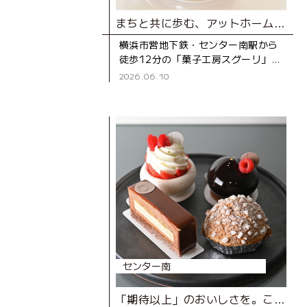
まちと共に歩む、アットホームなケーキ屋さん
横浜市営地下鉄・センター南駅から
徒歩12分の「菓子工房スグーリ」
は、パティシエの須栗（すぐり）さ
2026.06.10
んが家族で営む洋菓子店です。お店
がオープンしたのは、センター南駅
センター南
「期待以上」のおいしさを。こだわりが生み出す、とびきりのスイーツ