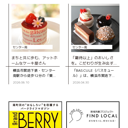
プンしたベーカリー。木の
の地元で長く親しまれてい
ぬくもりを感じる店内のシ
るお店です。 店
ョー
センター南
センター南
まちと共に歩む、アットホ
「期待以上」のおいしさ
ームなケーキ屋さん
を。こだわりが生み出す、
とびきりのスイーツ
横浜市営地下鉄・センター
「BASCULE（バスキュー
南駅から徒歩12分の「菓子
ル）」は、横浜市営地下
工房スグーリ」は、パティ
鉄・センター南駅から徒歩3
2026.06.10
2026.04.30
シエの須栗（すぐり）さん
分、大通りから一本入った
が家族で営む洋菓子店で
静かな道沿いにあるパティ
す。お店がオープンしたの
スリーです。オーナーの佐
は、センター南駅
藤さんは、自