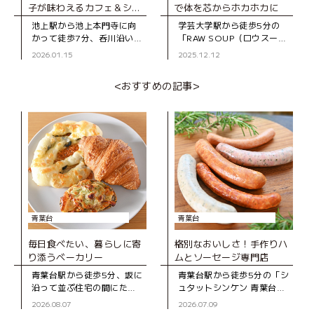
子が味わえるカフェ＆ショ
で体を芯からホカホカに
ップ
池上駅から池上本門寺に向
学芸大学駅から徒歩5分の
かって徒歩7分、呑川沿いに
「RAW SOUP（ロウスー
たたずむ一軒家の「ノミガ
プ）学芸大学」。 “心身の
2026.01.15
2025.12.12
ワスイーツ」。「みんなで
健康のために、質の良い食
創る“まち”のスイーツ屋」
事を”をテーマに、2024年
<おすすめの記事>
をコンセプトに、日によっ
にオープンしたスープカフ
て異なるパテ
ェです
青葉台
青葉台
毎日食べたい、暮らしに寄
格別なおいしさ！手作りハ
り添うベーカリー
ムとソーセージ専門店
青葉台駅から徒歩5分、坂に
青葉台駅から徒歩5分の「シ
沿って並ぶ住宅の間にたた
ュタットシンケン 青葉台本
ずむ「ブーランジェD316
店」は、手作りハムとソー
2026.08.07
2026.07.09
CASA」は、2020年にオー
セージの専門店。創業39年