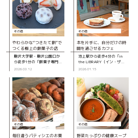
その他
その他
やわらかな“つきたて餅”で
本を片手に、自分だけの時
つくる極上の餅菓子の店
間を過ごせるカフェ
駒沢大学駅・駒沢公園口か
池上駅から徒歩4分の「in
ら徒歩1分の「餅菓子専門
the LIBRARY（イン・ザ・
KIKYOYA ORII（キキョウ
ライブラリー）」は、2024
2026.03.12
2026.01.15
ヤ オリイ）」は、2022年に
年にオープンした“プライベ
オープンした和菓子店で
ートな図書室”のようなブッ
す。 この店を手がける
クカフェ。店内に並
その他
その他
毎日違うパティシエのお菓
野菜たっぷりの健康スープ