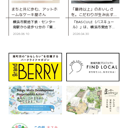
まちと共に歩む、アットホ
「期待以上」のおいしさ
ームなケーキ屋さん
を。こだわりが生み出す、
とびきりのスイーツ
横浜市営地下鉄・センター
「BASCULE（バスキュー
南駅から徒歩12分の「菓子
ル）」は、横浜市営地下
工房スグーリ」は、パティ
鉄・センター南駅から徒歩3
2026.06.10
2026.04.30
シエの須栗（すぐり）さん
分、大通りから一本入った
が家族で営む洋菓子店で
静かな道沿いにあるパティ
す。お店がオープンしたの
スリーです。オーナーの佐
は、センター南駅
藤さんは、自