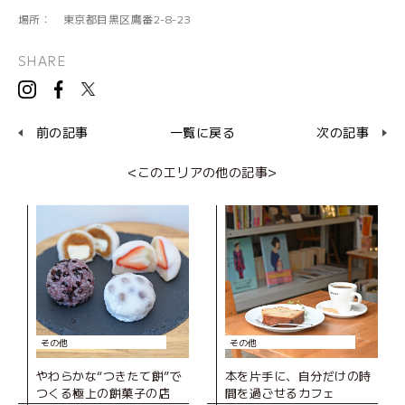
場所：
東京都目黒区鷹番2-8-23
SHARE
前の記事
一覧に戻る
次の記事
<このエリアの他の記事>
その他
その他
やわらかな“つきたて餅”で
本を片手に、自分だけの時
つくる極上の餅菓子の店
間を過ごせるカフェ