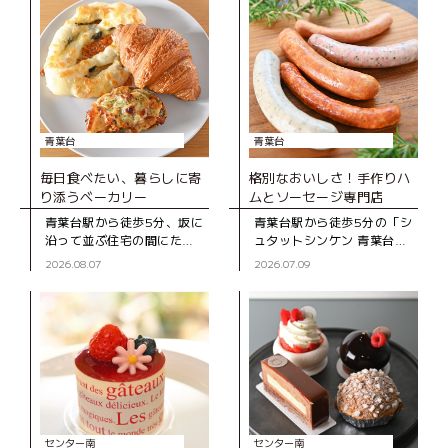
青葉台
青葉台
毎日食べたい、暮らしに寄
格別なおいしさ！手作りハ
り添うベーカリー
ムとソーセージ専門店
青葉台駅から徒歩5分、坂に
青葉台駅から徒歩5分の「シ
沿って並ぶ住宅の間にたた
ュタットシンケン 青葉台本
ずむ「ブーランジェD316
店」は、手作りハムとソー
2026.08.07
2026.07.09
CASA」は、2020年にオー
セージの専門店。創業39年
プンしたベーカリー。木の
の地元で長く親しまれてい
ぬくもりを感じる店内のシ
るお店です。 店
ョー
センター南
センター南