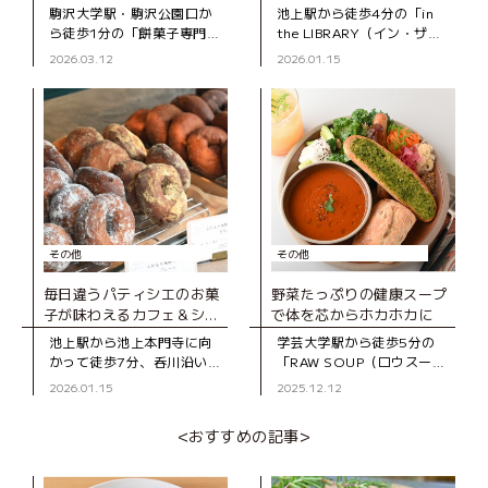
駒沢大学駅・駒沢公園口か
池上駅から徒歩4分の「in
ら徒歩1分の「餅菓子専門
the LIBRARY（イン・ザ・
KIKYOYA ORII（キキョウ
ライブラリー）」は、2024
2026.03.12
2026.01.15
ヤ オリイ）」は、2022年に
年にオープンした“プライベ
オープンした和菓子店で
ートな図書室”のようなブッ
す。 この店を手がける
クカフェ。店内に並
その他
その他
毎日違うパティシエのお菓
野菜たっぷりの健康スープ
子が味わえるカフェ＆ショ
で体を芯からホカホカに
ップ
池上駅から池上本門寺に向
学芸大学駅から徒歩5分の
かって徒歩7分、呑川沿いに
「RAW SOUP（ロウスー
たたずむ一軒家の「ノミガ
プ）学芸大学」。 “心身の
2026.01.15
2025.12.12
ワスイーツ」。「みんなで
健康のために、質の良い食
創る“まち”のスイーツ屋」
事を”をテーマに、2024年
<おすすめの記事>
をコンセプトに、日によっ
にオープンしたスープカフ
て異なるパテ
ェです