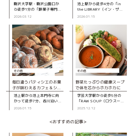
駒沢大学駅・駒沢公園口か
池上駅から徒歩4分の「in
ら徒歩1分の「餅菓子専門
the LIBRARY（イン・ザ・
KIKYOYA ORII（キキョウ
ライブラリー）」は、2024
2026.03.12
2026.01.15
ヤ オリイ）」は、2022年に
年にオープンした“プライベ
オープンした和菓子店で
ートな図書室”のようなブッ
す。 この店を手がける
クカフェ。店内に並
その他
その他
毎日違うパティシエのお菓
野菜たっぷりの健康スープ
子が味わえるカフェ＆ショ
で体を芯からホカホカに
ップ
池上駅から池上本門寺に向
学芸大学駅から徒歩5分の
かって徒歩7分、呑川沿いに
「RAW SOUP（ロウスー
たたずむ一軒家の「ノミガ
プ）学芸大学」。 “心身の
2026.01.15
2025.12.12
ワスイーツ」。「みんなで
健康のために、質の良い食
創る“まち”のスイーツ屋」
事を”をテーマに、2024年
<おすすめの記事>
をコンセプトに、日によっ
にオープンしたスープカフ
て異なるパテ
ェです