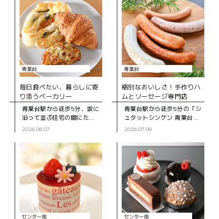
青葉台
青葉台
毎日食べたい、暮らしに寄
格別なおいしさ！手作りハ
り添うベーカリー
ムとソーセージ専門店
青葉台駅から徒歩5分、坂に
青葉台駅から徒歩5分の「シ
沿って並ぶ住宅の間にたた
ュタットシンケン 青葉台本
ずむ「ブーランジェD316
店」は、手作りハムとソー
2026.08.07
2026.07.09
CASA」は、2020年にオー
セージの専門店。創業39年
プンしたベーカリー。木の
の地元で長く親しまれてい
ぬくもりを感じる店内のシ
るお店です。 店
ョー
センター南
センター南