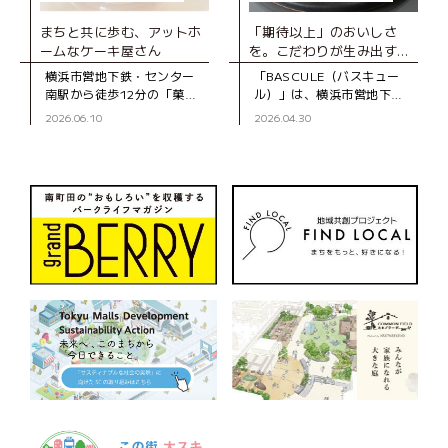
まちと共に歩む、アットホ
「期待以上」のおいしさ
ームなケーキ屋さん
を。こだわりが生み出す、
とびきりのスイーツ
横浜市営地下鉄・センター
「BASCULE（バスキュー
南駅から徒歩12分の「菓子
ル）」は、横浜市営地下
工房スグーリ」は、パティ
鉄・センター南駅から徒歩3
2026.06.10
2026.04.30
シエの須栗（すぐり）さん
分、大通りから一本入った
が家族で営む洋菓子店で
静かな道沿いにあるパティ
す。お店がオープンしたの
スリーです。オーナーの佐
は、センター南駅
藤さんは、自