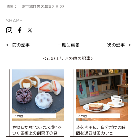
場所：
東京都目黒区鷹番2-8-23
SHARE
前の記事
一覧に戻る
次の記事
<このエリアの他の記事>
その他
その他
やわらかな“つきたて餅”で
本を片手に、自分だけの時
つくる極上の餅菓子の店
間を過ごせるカフェ