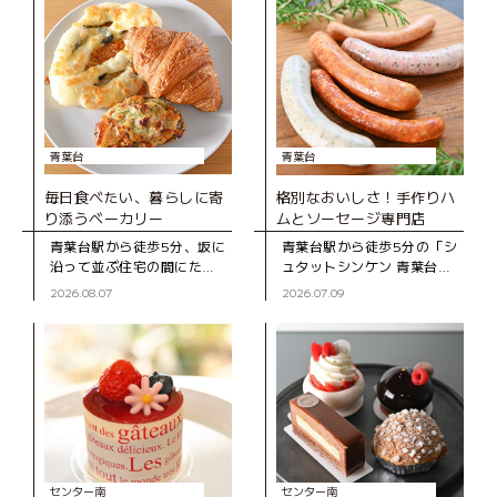
青葉台
青葉台
毎日食べたい、暮らしに寄
格別なおいしさ！手作りハ
り添うベーカリー
ムとソーセージ専門店
青葉台駅から徒歩5分、坂に
青葉台駅から徒歩5分の「シ
沿って並ぶ住宅の間にたた
ュタットシンケン 青葉台本
ずむ「ブーランジェD316
店」は、手作りハムとソー
2026.08.07
2026.07.09
CASA」は、2020年にオー
セージの専門店。創業39年
プンしたベーカリー。木の
の地元で長く親しまれてい
ぬくもりを感じる店内のシ
るお店です。 店
ョー
センター南
センター南