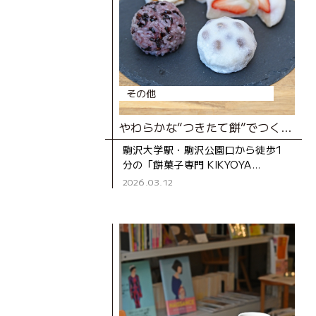
その他
やわらかな“つきたて餅”でつくる極上の餅菓子の店
駒沢大学駅・駒沢公園口から徒歩1
分の「餅菓子専門 KIKYOYA
ORII（キキョウヤ オリイ）」は、
2026.03.12
2022年にオープンした和菓子店で
す。 この店を手がける