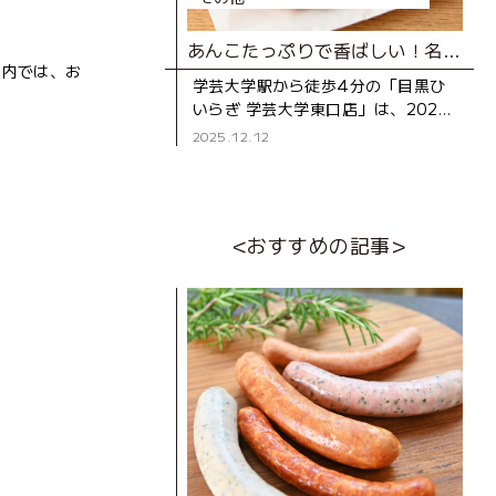
あんこたっぷりで香ばしい！名店の味の極上たいやき
店内では、お
学芸大学駅から徒歩4分の「目黒ひ
。
いらぎ 学芸大学東口店」は、2021
年にオープンした、喫茶席を併設す
2025.12.12
る和菓子店。オーナーの野中さん
が、名店「恵比寿たいやきひいら
<おすすめの記事>