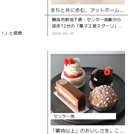
まちと共に歩む、アットホームなケーキ屋さん
横浜市営地下鉄・センター南駅から
徒歩12分の「菓子工房スグーリ」
は、パティシエの須栗（すぐり）さ
よ！」と感想
2026.06.10
んが家族で営む洋菓子店です。お店
がオープンしたのは、センター南駅
センター南
「期待以上」のおいしさを。こだわりが生み出す、とびきりのスイーツ