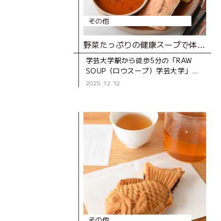
その他
野菜たっぷりの健康スープで体を芯からホカホカに
学芸大学駅から徒歩5分の「RAW
SOUP（ロウスープ）学芸大学」。
“心身の健康のために、質の良い食
2025.12.12
事を”をテーマに、2024年にオープ
ンしたスープカフェです
その他