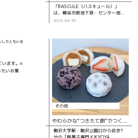
「BASCULE（バスキュール）」
は、横浜市営地下鉄・センター南駅
から徒歩3分、大通りから一本入っ
2026.04.30
た静かな道沿いにあるパティスリー
です。オーナーの佐藤さんは、自
ンした人もいる
ています。n
りたいお菓
その他
やわらかな“つきたて餅”でつくる極上の餅菓子の店
駒沢大学駅・駒沢公園口から徒歩1
分の「餅菓子専門 KIKYOYA