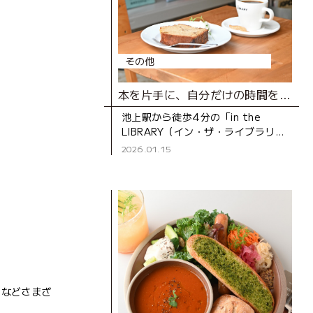
その他
本を片手に、自分だけの時間を過ごせるカフェ
池上駅から徒歩4分の「in the
LIBRARY（イン・ザ・ライブラリ
ー）」は、2024年にオープンし
2026.01.15
た“プライベートな図書室”のような
ブックカフェ。店内に並
人などさまざ