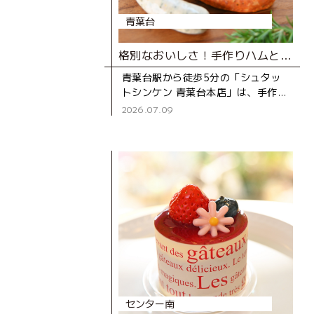
青葉台
格別なおいしさ！手作りハムとソーセージ専門店
青葉台駅から徒歩5分の「シュタッ
トシンケン 青葉台本店」は、手作り
ハムとソーセージの専門店。創業39
2026.07.09
年の地元で長く親しまれているお店
です。 店
センター南