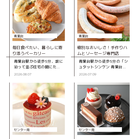
青葉台
青葉台
毎日食べたい、暮らしに寄
格別なおいしさ！手作りハ
り添うベーカリー
ムとソーセージ専門店
青葉台駅から徒歩5分、坂に
青葉台駅から徒歩5分の「シ
沿って並ぶ住宅の間にたた
ュタットシンケン 青葉台本
ずむ「ブーランジェD316
店」は、手作りハムとソー
2026.08.07
2026.07.09
CASA」は、2020年にオー
セージの専門店。創業39年
プンしたベーカリー。木の
の地元で長く親しまれてい
ぬくもりを感じる店内のシ
るお店です。 店
ョー
センター南
センター南