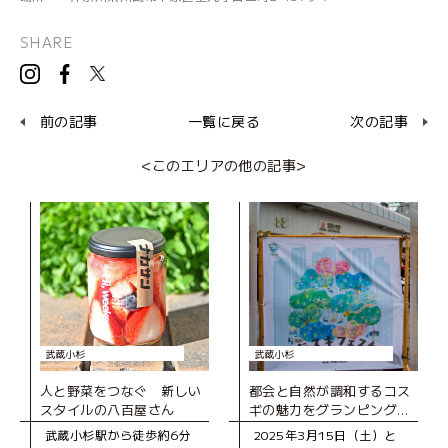
SHARE
前の記事
一覧に戻る
次の記事
<このエリアの他の記事>
武蔵小杉
武蔵小杉
人と野菜をつなぐ 新しい
都会と自然が調和するコス
スタイルの八百屋さん
ギの魅力をグランピング気
分で堪能！「街スキフェス
武蔵小杉駅から徒歩約6分
2025年3月15日（土）と
タ THE 武蔵小杉 with