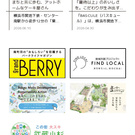
まちと共に歩む、アットホ
「期待以上」のおいしさ
ームなケーキ屋さん
を。こだわりが生み出す、
とびきりのスイーツ
横浜市営地下鉄・センター
「BASCULE（バスキュー
南駅から徒歩12分の「菓子
ル）」は、横浜市営地下
工房スグーリ」は、パティ
鉄・センター南駅から徒歩3
2026.06.10
2026.04.30
シエの須栗（すぐり）さん
分、大通りから一本入った
が家族で営む洋菓子店で
静かな道沿いにあるパティ
す。お店がオープンしたの
スリーです。オーナーの佐
は、センター南駅
藤さんは、自