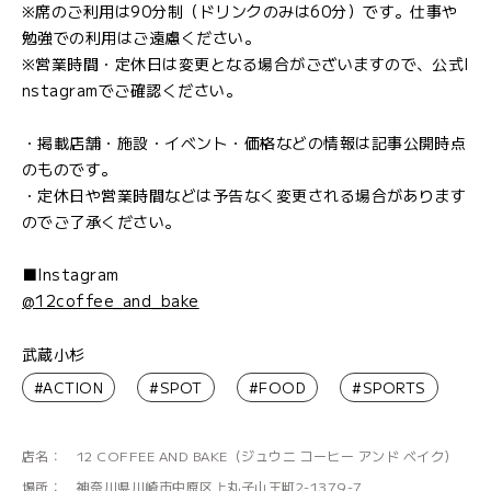
※席のご利用は90分制（ドリンクのみは60分）です。仕事や
勉強での利用はご遠慮ください。
※営業時間・定休日は変更となる場合がございますので、公式I
nstagramでご確認ください。
・掲載店舗・施設・イベント・価格などの情報は記事公開時点
のものです。
・定休日や営業時間などは予告なく変更される場合があります
のでご了承ください。
■Instagram
@12coffee_and_bake
武蔵小杉
#ACTION
#SPOT
#FOOD
#SPORTS
店名：
12 COFFEE AND BAKE（ジュウニ コーヒー アンド ベイク）
場所：
神奈川県川崎市中原区上丸子山王町2-1379-7