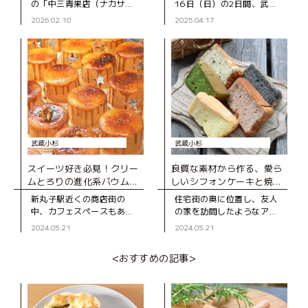
の「中三青果店（ナカサン
16日（日）の2日間、武蔵
FIND LOCAL」レポート
セイカテン）」は、スタイ
小杉の駅前広場「こすぎコ
2026.02.10
2025.04.17
リッシュな外観が印象的な
アパーク」にて、「街スキ
青果店です。創業は1968年
フェスタ THE 武蔵小杉
で、50年以上続く老舗。店
with FIND LOCAL
名の「中三
武蔵小杉
武蔵小杉
スイーツ好き必見！クリー
良質な素材から作る、愛ら
ムとろりの進化系バウムク
しいシフォンケーキと焼き
ーヘン専門店
菓子の店
新丸子駅近くの商店街の
住宅街の奥に位置し、友人
中、カフェスペースもある
の家を訪問したようなアッ
バウムクーヘン専門店。 通
トホームなお店「ベアベ
2024.05.21
2024.05.21
りを歩いていると、ガラス
ア」。 オーナーである長
越しにバウムクーヘンを焼
谷川さんのシフォンケーキ
<おすすめの記事>
く様子が見え、焼きたてホ
との出合いは、まだシフォ
カホカの甘い香