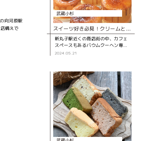
武蔵小杉
線の向河原駅
スイーツ好き必見！クリームとろりの進化系バウムクーヘン専門店
な店構えで
新丸子駅近くの商店街の中、カフェ
スペースもあるバウムクーヘン専門
店。 通りを歩いていると、ガラス越
2024.05.21
しにバウムクーヘンを焼く様子が見
え、焼きたてホカホカの甘い香
武蔵小杉