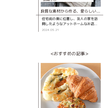
良質な素材から作る、愛らしいシフォンケーキと焼き菓子の店
住宅街の奥に位置し、友人の家を訪
問したようなアットホームなお店
「ベアベア」。 オーナーである
2024.05.21
長谷川さんのシフォンケーキとの出
合いは、まだシフォ
<おすすめの記事>