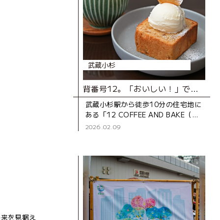
武蔵小杉
背番号12。「おいしい！」で地元をサポートするカフェ
武蔵小杉駅から徒歩10分の住宅地に
ある「12 COFFEE AND BAKE（ジ
ュウニ コーヒー アンド ベイ
2026.02.09
ク）」。2023年にオープンした、
ご夫婦で営むカウ
将来を見据え