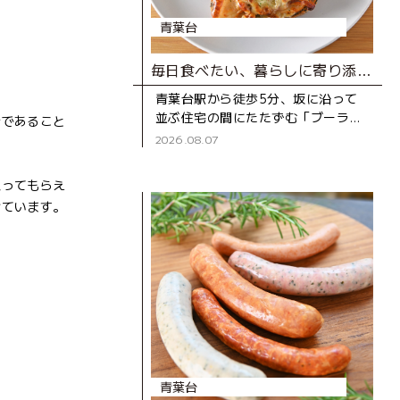
青葉台
毎日食べたい、暮らしに寄り添うベーカリー
青葉台駅から徒歩5分、坂に沿って
並ぶ住宅の間にたたずむ「ブーラン
全であること
ジェD316 CASA」は、2020年にオ
2026.08.07
ープンしたベーカリー。木のぬくも
りを感じる店内のショー
思ってもらえ
けています。
青葉台