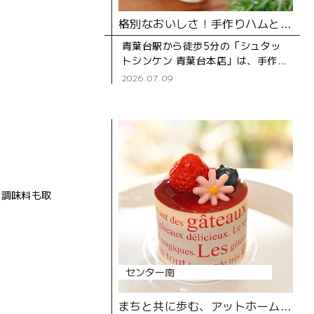
格別なおいしさ！手作りハムとソーセージ専門店
青葉台駅から徒歩5分の「シュタッ
トシンケン 青葉台本店」は、手作り
ハムとソーセージの専門店。創業39
2026.07.09
年の地元で長く親しまれているお店
です。 店
や調味料も取
センター南
まちと共に歩む、アットホームなケーキ屋さん