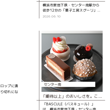
横浜市営地下鉄・センター南駅から
徒歩12分の「菓子工房スグーリ」
は、パティシエの須栗（すぐり）さ
2026.06.10
んが家族で営む洋菓子店です。お店
がオープンしたのは、センター南駅
センター南
シロップに漬
売り切れにな
「期待以上」のおいしさを。こだわりが生み出す、とびきりのスイーツ
「BASCULE（バスキュール）」
は、横浜市営地下鉄・センター南駅