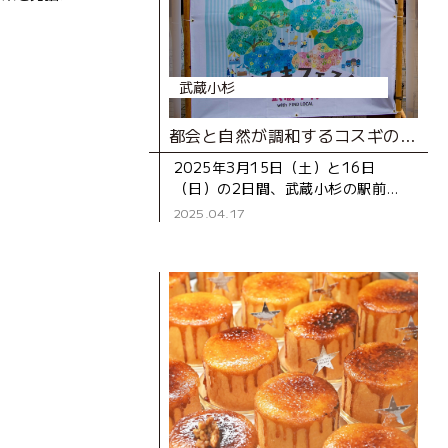
武蔵小杉
都会と自然が調和するコスギの魅力をグランピング気分で堪能！「街スキフェスタ THE 武蔵小杉 with FIND LOCAL」レポート
2025年3月15日（土）と16日
（日）の2日間、武蔵小杉の駅前広
場「こすぎコアパーク」にて、「街
2025.04.17
スキフェスタ THE 武蔵小杉 with
FIND LOCAL