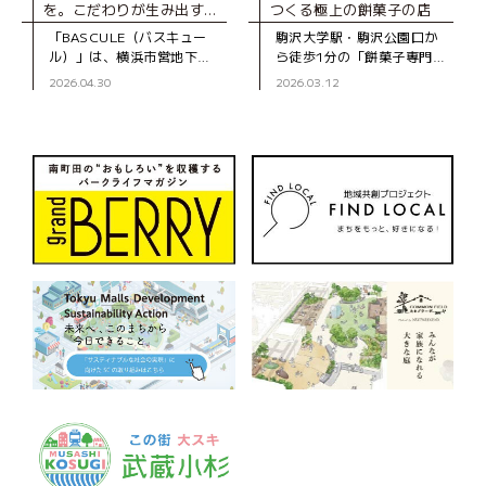
を。こだわりが生み出す、
つくる極上の餅菓子の店
とびきりのスイーツ
「BASCULE（バスキュー
駒沢大学駅・駒沢公園口か
ル）」は、横浜市営地下
ら徒歩1分の「餅菓子専門
鉄・センター南駅から徒歩3
KIKYOYA ORII（キキョウ
2026.04.30
2026.03.12
分、大通りから一本入った
ヤ オリイ）」は、2022年に
静かな道沿いにあるパティ
オープンした和菓子店で
スリーです。オーナーの佐
す。 この店を手がける
藤さんは、自