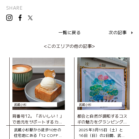
SHARE
一覧に戻る
次の記事
<このエリアの他の記事>
武蔵小杉
武蔵小杉
背番号12。「おいしい！」
都会と自然が調和するコス
で地元をサポートするカフ
ギの魅力をグランピング気
ェ
分で堪能！「街スキフェス
武蔵小杉駅から徒歩10分の
2025年3月15日（土）と
タ THE 武蔵小杉 with
住宅地にある「12 COFFEE
16日（日）の2日間、武蔵