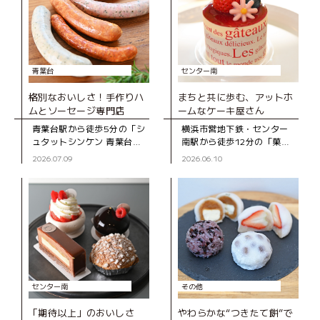
青葉台
センター南
格別なおいしさ！手作りハ
まちと共に歩む、アットホ
ムとソーセージ専門店
ームなケーキ屋さん
青葉台駅から徒歩5分の「シ
横浜市営地下鉄・センター
ュタットシンケン 青葉台本
南駅から徒歩12分の「菓子
店」は、手作りハムとソー
工房スグーリ」は、パティ
2026.07.09
2026.06.10
セージの専門店。創業39年
シエの須栗（すぐり）さん
の地元で長く親しまれてい
が家族で営む洋菓子店で
るお店です。 店
す。お店がオープンしたの
は、センター南駅
センター南
その他
「期待以上」のおいしさ
やわらかな“つきたて餅”で