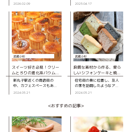
FIND LOCAL」レポート
AND BAKE（ジュウニ コー
小杉の駅前広場「こすぎコ
2026.02.09
2025.04.17
ヒー アンド ベイク）」。
アパーク」にて、「街スキ
2023年にオープンした、ご
フェスタ THE 武蔵小杉
夫婦で営むカウ
with FIND LOCAL
武蔵小杉
武蔵小杉
スイーツ好き必見！クリー
良質な素材から作る、愛ら
ムとろりの進化系バウムク
しいシフォンケーキと焼き
ーヘン専門店
菓子の店
新丸子駅近くの商店街の
住宅街の奥に位置し、友人
中、カフェスペースもある
の家を訪問したようなアッ
バウムクーヘン専門店。 通
トホームなお店「ベアベ
2024.05.21
2024.05.21
りを歩いていると、ガラス
ア」。 オーナーである長
越しにバウムクーヘンを焼
谷川さんのシフォンケーキ
<おすすめの記事>
く様子が見え、焼きたてホ
との出合いは、まだシフォ
カホカの甘い香