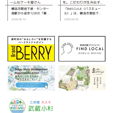
ームなケーキ屋さん
を。こだわりが生み出す、
とびきりのスイーツ
横浜市営地下鉄・センター
「BASCULE（バスキュー
南駅から徒歩12分の「菓子
ル）」は、横浜市営地下
工房スグーリ」は、パティ
鉄・センター南駅から徒歩3
2026.06.10
2026.04.30
シエの須栗（すぐり）さん
分、大通りから一本入った
が家族で営む洋菓子店で
静かな道沿いにあるパティ
す。お店がオープンしたの
スリーです。オーナーの佐
は、センター南駅
藤さんは、自