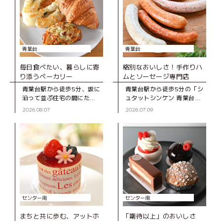
青葉台
青葉台
毎日食べたい、暮らしに寄
格別なおいしさ！手作りハ
り添うベーカリー
ムとソーセージ専門店
青葉台駅から徒歩5分、坂に
青葉台駅から徒歩5分の「シ
沿って並ぶ住宅の間にたた
ュタットシンケン 青葉台本
ずむ「ブーランジェD316
店」は、手作りハムとソー
2026.08.07
2026.07.09
CASA」は、2020年にオー
セージの専門店。創業39年
プンしたベーカリー。木の
の地元で長く親しまれてい
ぬくもりを感じる店内のシ
るお店です。 店
ョー
センター南
センター南
まちと共に歩む、アットホ
「期待以上」のおいしさ