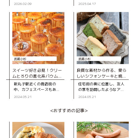
FIND LOCAL」レポート
AND BAKE（ジュウニ コー
小杉の駅前広場「こすぎコ
2026.02.09
2025.04.17
ヒー アンド ベイク）」。
アパーク」にて、「街スキ
2023年にオープンした、ご
フェスタ THE 武蔵小杉
夫婦で営むカウ
with FIND LOCAL
武蔵小杉
武蔵小杉
スイーツ好き必見！クリー
良質な素材から作る、愛ら
ムとろりの進化系バウムク
しいシフォンケーキと焼き
ーヘン専門店
菓子の店
新丸子駅近くの商店街の
住宅街の奥に位置し、友人
中、カフェスペースもある
の家を訪問したようなアッ
バウムクーヘン専門店。 通
トホームなお店「ベアベ
2024.05.21
2024.05.21
りを歩いていると、ガラス
ア」。 オーナーである長
越しにバウムクーヘンを焼
谷川さんのシフォンケーキ
<おすすめの記事>
く様子が見え、焼きたてホ
との出合いは、まだシフォ
カホカの甘い香