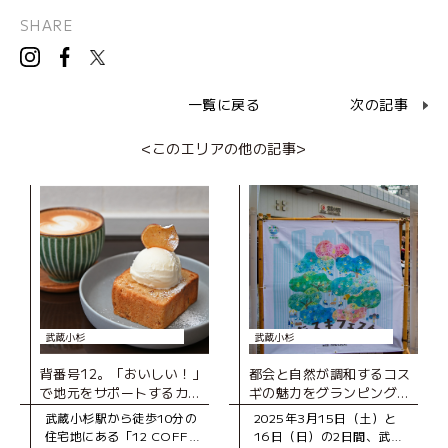
SHARE
一覧に戻る
次の記事
<このエリアの他の記事>
武蔵小杉
武蔵小杉
背番号12。「おいしい！」
都会と自然が調和するコス
で地元をサポートするカフ
ギの魅力をグランピング気
ェ
分で堪能！「街スキフェス
武蔵小杉駅から徒歩10分の
2025年3月15日（土）と
タ THE 武蔵小杉 with
住宅地にある「12 COFFEE
16日（日）の2日間、武蔵