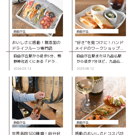
自由が丘
自由が丘
おいしさに感動！無添加の
“好き”を見つけに！ハンド
ドライフルーツ専門店
メイドのワークショップ
や、雑貨が楽しめるカフェ
自由が丘駅から徒歩5分、熊
自由が丘駅または九品仏駅
野神社近くにある「ドライ
から徒歩7分ほど、九品仏川
フルーツのお店アラカルト
緑道沿いの静かな住宅街に
2026.03.12
2025.08.12
（A LA CARTE）」は、無
あるカフェ「CHILT CAFE
添加にこだわったドライフ
STAND＆CRAFT」。「手
ルーツの専門店。国産の自
づくりが大好き」という
社製品
自由が丘
自由が丘
世界各国500種類！自分好
感動のおいしさとコスパが