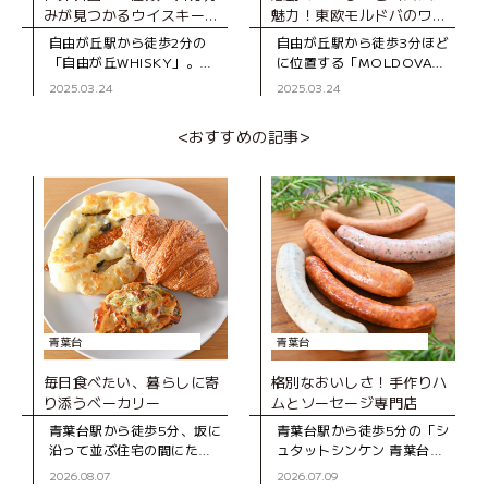
みが見つかるウイスキー専
魅力！東欧モルドバのワイ
門店
ンと食品専門店
自由が丘駅から徒歩2分の
自由が丘駅から徒歩3分ほど
「自由が丘WHISKY」。
に位置する「MOLDOVA
2024年12月にオープンし
MARKET（モルドバマーケ
2025.03.24
2025.03.24
た、ウイスキーの専門店で
ット）」。 東欧の国、モル
す。 「ウイスキー文化
ドバ出身のオーナー、アン
<おすすめの記事>
を、もっと多く
ジェラさんが、モルドバ産
の
青葉台
青葉台
毎日食べたい、暮らしに寄
格別なおいしさ！手作りハ
り添うベーカリー
ムとソーセージ専門店
青葉台駅から徒歩5分、坂に
青葉台駅から徒歩5分の「シ
沿って並ぶ住宅の間にたた
ュタットシンケン 青葉台本
ずむ「ブーランジェD316
店」は、手作りハムとソー
2026.08.07
2026.07.09