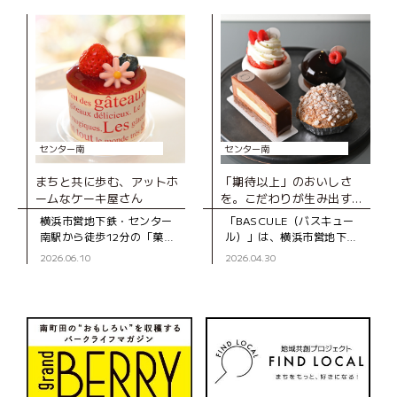
CASA」は、2020年にオー
セージの専門店。創業39年
プンしたベーカリー。木の
の地元で長く親しまれてい
ぬくもりを感じる店内のシ
るお店です。 店
ョー
センター南
センター南
まちと共に歩む、アットホ
「期待以上」のおいしさ
ームなケーキ屋さん
を。こだわりが生み出す、
とびきりのスイーツ
横浜市営地下鉄・センター
「BASCULE（バスキュー
南駅から徒歩12分の「菓子
ル）」は、横浜市営地下
工房スグーリ」は、パティ
鉄・センター南駅から徒歩3
2026.06.10
2026.04.30
シエの須栗（すぐり）さん
分、大通りから一本入った
が家族で営む洋菓子店で
静かな道沿いにあるパティ
す。お店がオープンしたの
スリーです。オーナーの佐
は、センター南駅
藤さんは、自