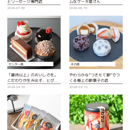
とソーセージ専門店
ムなケーキ屋さん
2026.07.09
2026.06.10
センター南
その他
「期待以上」のおいしさを。
やわらかな“つきたて餅”でつ
こだわりが生み出す、とびき
くる極上の餅菓子の店
りのスイーツ
2026.04.30
2026.03.12