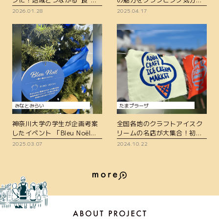
体験イベント「みんなで創ろ
堪能！「街スキフェスタ THE
2026.01.28
2025.04.17
う！オリジナルパン」レポー
武蔵小杉 with FIND
ト
LOCAL」レポート
みなとみらい
たまプラーザ
神奈川大学の学生が企画考案
全国各地のクラフトアイスク
したイベント 「Bleu Noël－
リームの名店が大集合！初イ
青い海のクリスマス－」レポ
ベント 「AOBA CRAFT ICE
2025.03.07
2024.10.22
ート
CREAM MARKET」レポート