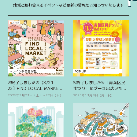
地域と触れ合えるイベントなど最新の情報をお知らせいたします
トレインチ自由が丘
POP UP
※終了しました※【3/21-
※終了しました※「青葉区民
22】FIND LOCAL MARKET
まつり」にブース出店いたし
開催！自由が丘周辺店舗が集
ます！
2026年3月21日（土）～22日（日）
2025年11月3日（月・祝）
結する2日間♪