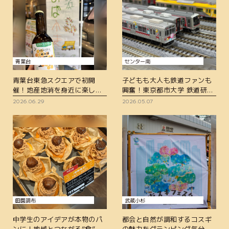
青葉台
センター南
青葉台東急スクエアで初開
子どもも大人も鉄道ファンも
催！地産地消を身近に楽しむ
興奮！東京都市大学 鉄道研究
「横浜あおば小麦フェスティ
部 展示イベント「僕らの夢を
2026.06.29
2026.05.07
バル」レポート＠青葉台東急
乗せた電車は走り続ける＠港
スクエア レポート
北 TOKYU S.C.」レポート
田園調布
武蔵小杉
中学生のアイデアが本物のパ
都会と自然が調和するコスギ
ンに！地域とつながる“食”の
の魅力をグランピング気分で