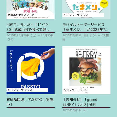
武蔵小杉東急スクエア
たまプラーザ テラス
※終了しました※【11/29-
モバイルオーダーサービス
30】武蔵小杉で食べて楽し
「たまメシ。」が2025年7月
む！街スキフェスタ THE 武
7日(月)よりサービス開始！
2025年11月29日（土）～11月30日
2025年7月7日（月）よりサービス開
蔵小杉 with FIND LOCAL開
（日）
始
催！
たまプラーザ テラス
グランベリーパーク
衣料品回収「PASSTO」実施
【お知らせ】「grand
中！
BERRY」vol.9｜発刊
2026年5月1日(木)