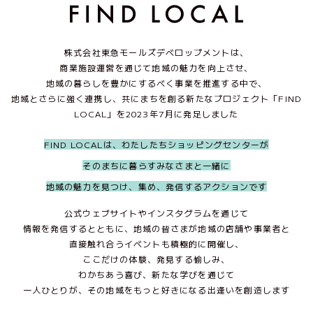
株式会社東急モールズデベロップメントは、
商業施設運営を通じて地域の魅力を向上させ、
地域の暮らしを豊かにするべく事業を推進する中で、
地域とさらに強く連携し、共にまちを創る新たなプロジェクト「FIND
LOCAL」を2023年7月に発足しました
FIND LOCALは、わたしたちショッピングセンターが
そのまちに暮らすみなさまと一緒に
地域の魅力を見つけ、集め、発信するアクションです
公式ウェブサイトやインスタグラムを通じて
情報を発信するとともに、
地域の皆さまが地域の店舗や事業者と
直接触れ合うイベントも積極的に開催し、
ここだけの体験、発見する愉しみ、
わかちあう喜び、新たな学びを通じて
一人ひとりが、その地域をもっと好きになる出逢いを創造します