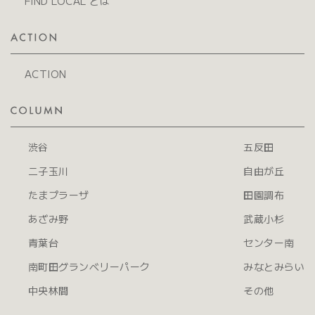
FIND LOCAL とは
ACTION
渋谷
五反田
二子玉川
自由が丘
たまプラーザ
田園調布
あざみ野
武蔵小杉
青葉台
センター南
南町田グランベリーパーク
みなとみらい
中央林間
その他