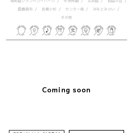
南町田グランベリーパーク
中央林間
五反田
自由が丘
田園調布
武蔵小杉
センター南
みなとみらい
その他
Coming soon