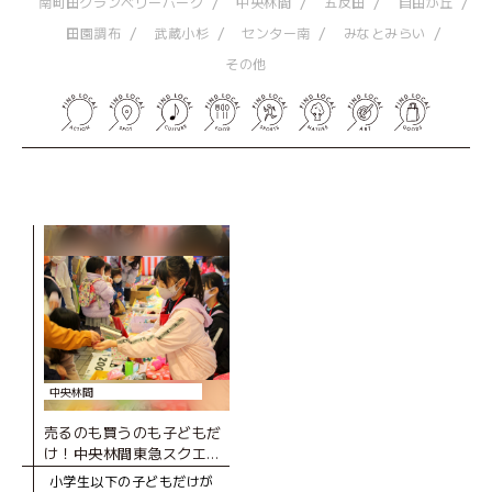
南町田グランベリーパーク
中央林間
五反田
自由が丘
田園調布
武蔵小杉
センター南
みなとみらい
その他
中央林間
売るのも買うのも子どもだ
け！中央林間東急スクエア
「キッズフリマ」レポート
小学生以下の子どもだけが