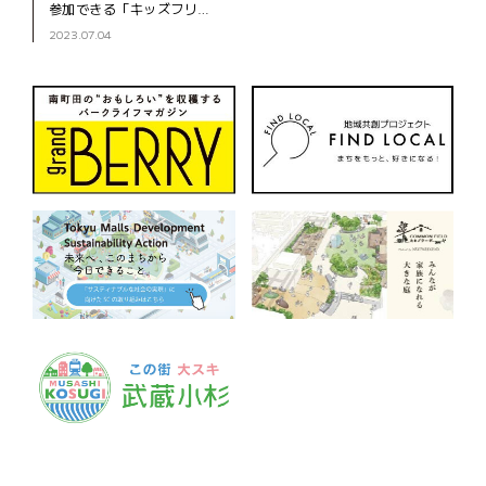
参加できる「キッズフリ
マ」。楽しみながら経済に
2023.07.04
ついて学べるとあって、全
国各地で開催されていま
す。そんな人気イベントが
2022年3月、中央