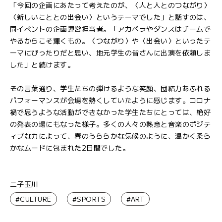
「今回の企画にあたって考えたのが、〈人と人とのつながり〉
〈新しいこととの出会い〉というテーマでした」と話すのは、
同イベントの企画運営担当者。「アカペラやダンスはチームで
やるからこそ輝くもの。〈つながり〉や〈出会い〉といったテ
ーマにぴったりだと思い、地元学生の皆さんに出演を依頼しま
した」と続けます。
その言葉通り、学生たちの弾けるような笑顔、団結力あふれる
パフォーマンスが会場を熱くしていたように感じます。コロナ
禍で思うような活動ができなかった学生たちにとっては、絶好
の発表の場にもなった様子。多くの人々の熱意と音楽のポジテ
ィブな力によって、春のうららかな気候のように、温かく柔ら
かなムードに包まれた2日間でした。
二子玉川
#CULTURE
#SPORTS
#ART