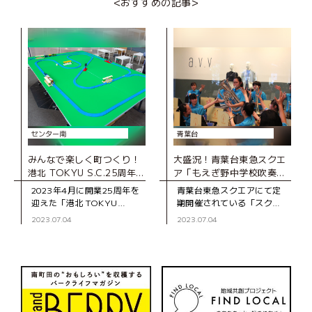
<おすすめの記事>
ば、いい和菓子ができる」
が、予約制でいちご狩りが
という齢90を過
楽しめる『世田谷い
センター南
青葉台
みんなで楽しく町つくり！
大盛況！青葉台東急スクエ
港北 TOKYU S.C.25周年記
ア「もえぎ野中学校吹奏楽
念イベント「ぼくとわたし
部コンサート」レポート
2023年4月に開業25周年を
青葉台東急スクエアにて定
の町つくり」レポート
迎えた「港北 TOKYU
期開催されている「スクエ
S.C.」。アニバーサリーイ
アコンサート」。地元の吹
2023.07.04
2023.07.04
ベントの一環としてワーク
奏楽部の中高生が、館内の
ショップイベント「ぼくと
アトリウムで演奏を披露す
わたしの町つくり」が開催
る人気イベントです。今回
され
は、2023年4