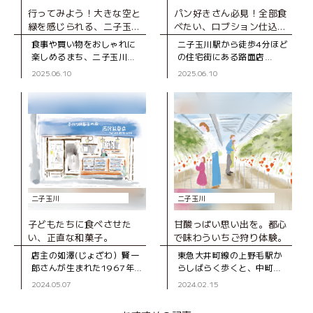
行ってみよう！大きな空と
パン好きさん必見！全部食
緑を感じられる、二子玉川
べたい、ロブション仕込み
の穴場スポット
の極上パン
食事や買い物をおしゃれに
二子玉川駅から徒歩4分ほど
楽しめるまち、二子玉川。
の住宅街にある路面店
そんな二子玉川に、自然を
「BLUE POPPY Bakery（ブ
2025.06.10
2025.06.10
感じながら景色を眺めた
ルーポピーベーカリ
り、子どもが思いっきり遊
ー）」。 世界的に有名なフ
ぶことができる場所がある
ランス料理店「ジョエル・
のをご存じです
ロブ
二子玉川
二子玉川
子どもたちに食べさせた
甘酸っぱい思い出を。都心
い、正直な和菓子。
で味わういちご狩り体験。
店主の如澤(じょざわ）賢一
東急大井町線の上野毛駅か
郎さんが生まれた1967年
らしばらく歩くと、中町の
に、二子玉川商店街に移転
閑静な住宅地の一角に立つ
2024.05.07
2024.02.15
して開店した『西河製菓
数棟のビニールハウスを目
店』。「いい材料を使え
にする。そのうちの３棟