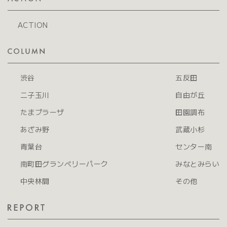
ACTION
渋谷
五反田
二子玉川
自由が丘
たまプラーザ
田園調布
あざみ野
武蔵小杉
青葉台
センター南
南町田グランベリーパーク
みなとみらい
中央林間
その他