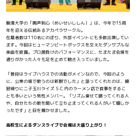
駒澤大学の「鳴声刺心（めいせいししん）」は、今年で15周
年を迎える伝統あるアカペラサークル。
在籍者数は110名にのぼり、外部イベントにも多数出演してい
ます。今回はヒューマンビートボックスを交えたダンサブルな
楽曲を披露。プロ顔負けのパフォーマンスに、たまたま会場を
通りがかった人々も足を止めて聴き入っていました。
「普段はライブハウスでの活動がメインなので、今回のよう
に、公衆の場で歌うのは新鮮でした」と語ってくれたのは、練
習帰りに二子玉川ライズ S.C.内のラーメン店で食事をするこ
とも多いという男性メンバー。「リズム乗せて踊ってくれる人
や、自分たちの歌を聞いて立ち止まってくれる人がいて嬉しか
ったです」と目を輝かせました。
高校生によるダンスライブで会場は大盛り上がり！