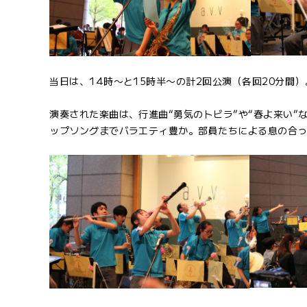
当日は、14時〜と15時半〜の計2回公演（各回20分間
演奏された楽曲は、行進曲“勇気のトビラ”や“春よ来い”
ップソングまでバラエティ豊か。部員たちによる息の合