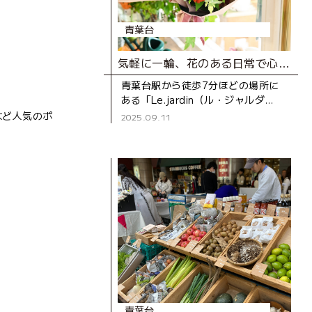
青葉台
気軽に一輪、花のある日常で心豊かに
青葉台駅から徒歩7分ほどの場所に
ある「Le.jardin（ル・ジャルダ
ン）」は、2022年にオープンした
など人気のポ
2025.09.11
生花店。厳選された花や、オーナー
。
の北村さんが作るブーケや
青葉台