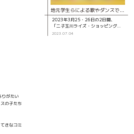
地元学生らによる歌やダンスで12周年を祝福！二子玉川ライズ・ショッピングセンター「春うららいぶ！」レポート
2023年3月25・26日の2日間、
「二子玉川ライズ・ショッピングセ
ンター」の開業12周年記念イベント
2023.07.04
「春うららいぶ！」が開催されまし
た。地元学生によるパフォー
ありがたい
ラスの子たち
すてきなコミ