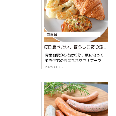
青葉台
毎日食べたい、暮らしに寄り添うベーカリー
青葉台駅から徒歩5分、坂に沿って
並ぶ住宅の間にたたずむ「ブーラン
ジェD316 CASA」は、2020年にオ
2026.08.07
ープンしたベーカリー。木のぬくも
りを感じる店内のショー