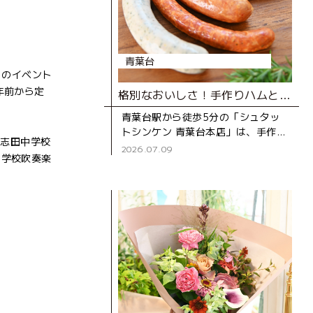
青葉台
このイベント
年前から定
格別なおいしさ！手作りハムとソーセージ専門店
青葉台駅から徒歩5分の「シュタッ
トシンケン 青葉台本店」は、手作り
鴨志田中学校
ハムとソーセージの専門店。創業39
2026.07.09
中学校吹奏楽
年の地元で長く親しまれているお店
です。 店