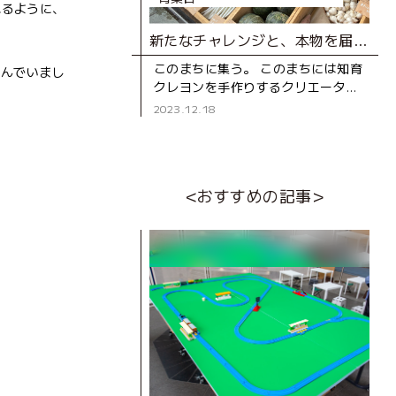
れるように、
新たなチャレンジと、本物を届けたい！「FIND LOCAL 青葉台」レポート
このまちに集う。 このまちには知育
しんでいまし
クレヨンを手作りするクリエーター
がいます。 素材にこだわったケーキ
2023.12.18
を作るパティシエがいます。 和菓子
好きが集まって作る地
<おすすめの記事>