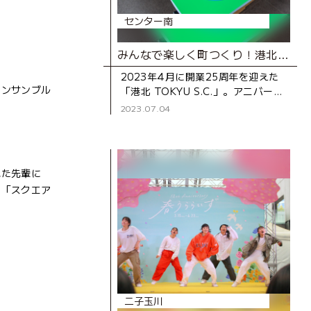
センター南
みんなで楽しく町つくり！港北 TOKYU S.C.25周年記念イベント「ぼくとわたしの町つくり」レポート
2023年4月に開業25周年を迎えた
アンサンブル
「港北 TOKYU S.C.」。アニバーサ
リーイベントの一環としてワークシ
2023.07.04
ョップイベント「ぼくとわたしの町
つくり」が開催され
れた先輩に
る「スクエア
二子玉川