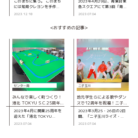
このまちに集う。 このまち
2023年4月29日、青葉台東
には知育クレヨンを手作り
急スクエアにて第3回「青葉
するクリエーターがいま
よりみち名店2023・春 ～
2023.12.18
2023.07.04
す。 素材にこだわったケー
ひとにまちに優しい新しい
キを作るパティシエがいま
出逢いづくり～」が開催さ
<おすすめの記事>
す。 和菓子好きが集まって
れました。前回同様、青葉
作る地
区の
センター南
二子玉川
みんなで楽しく町つくり！
地元学生らによる歌やダン
港北 TOKYU S.C.25周年記
スで12周年を祝福！二子玉
念イベント「ぼくとわたし
川ライズ・ショッピングセ
2023年4月に開業25周年を
2023年3月25・26日の2日
の町つくり」レポート
ンター「春うららいぶ！」
迎えた「港北 TOKYU
間、「二子玉川ライズ・シ
レポート
S.C.」。アニバーサリーイ
ョッピングセンター」の開
2023.07.04
2023.07.04
ベントの一環としてワーク
業12周年記念イベント「春
ショップイベント「ぼくと
うららいぶ！」が開催され