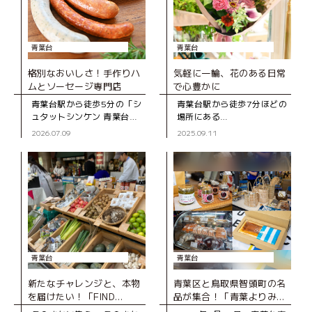
青葉台
青葉台
格別なおいしさ！手作りハ
気軽に一輪、花のある日常
ムとソーセージ専門店
で心豊かに
青葉台駅から徒歩5分の「シ
青葉台駅から徒歩7分ほどの
ュタットシンケン 青葉台本
場所にある
店」は、手作りハムとソー
「Le.jardin（ル・ジャルダ
2026.07.09
2025.09.11
セージの専門店。創業39年
ン）」は、2022年にオープ
の地元で長く親しまれてい
ンした生花店。厳選された
るお店です。 店
花や、オーナーの北村さん
が作るブーケや
青葉台
青葉台
新たなチャレンジと、本物
青葉区と鳥取県智頭町の名
を届けたい！「FIND
品が集合！「青葉よりみち
LOCAL 青葉台」レポート
名店 2023 春」レポート