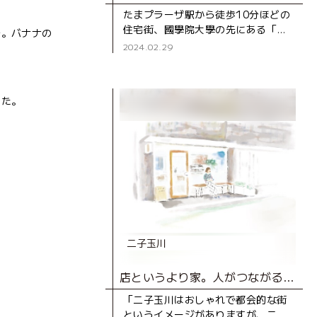
たまプラーザ駅から徒歩10分ほどの
住宅街、國學院大學の先にある「ト
ル。バナナの
リニティ ワインラウンジ＆カフ
2024.02.29
ェ」。落ち着いた雰囲気が“隠れ
家”という名にピッタリのワインバ
ー
した。
二子玉川
店というより家。人がつながるコーヒーショップ。
「二子玉川はおしゃれで都会的な街
というイメージがありますが、二子