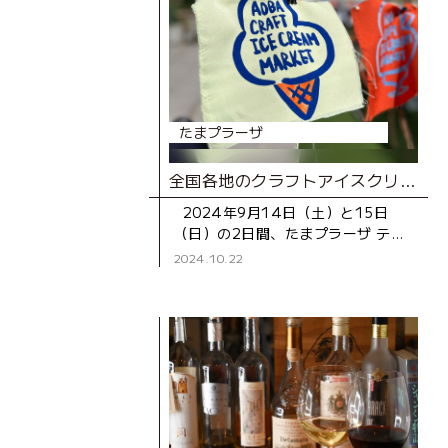
たまプラーザ
全国各地のクラフトアイスクリームの名店が大集合！初イベント 「AOBA CRAFT ICE CREAM MARKET」レポート
2024年9月14日（土）と15日
（日）の2日間、たまプラーザ テラ
ス ノースプラザ（東急百貨店）3階
2024.10.22
の屋上庭園「COMMON FIELD」と
駅前の広場「