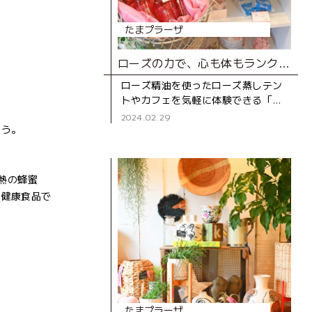
たまプラーザ
ローズの力で、心も体もランクアップ！
ローズ精油を使ったローズ蒸しテン
トやカフェを気軽に体験できる「MI
ROSE SHOP ＆ SALON」。毎日頑
2024.02.29
そう。
張っている自分へのご褒美におすす
めのお店です。
熱の蜂蜜
い健康食品で
たまプラーザ