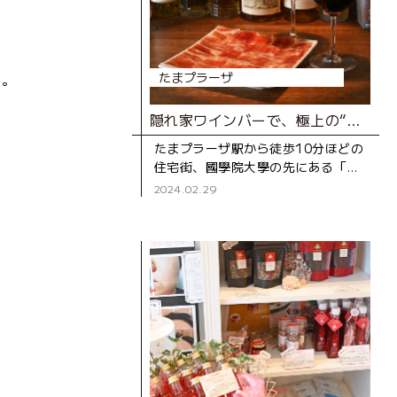
たまプラーザ
す。
隠れ家ワインバーで、極上の“一人時間”を！
たまプラーザ駅から徒歩10分ほどの
住宅街、國學院大學の先にある「ト
リニティ ワインラウンジ＆カフ
2024.02.29
ェ」。落ち着いた雰囲気が“隠れ
家”という名にピッタリのワインバ
ー