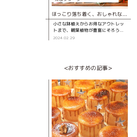
ほっこり落ち着く、おしゃれな観葉植物の店
小さな鉢植えからお得なアウトレッ
トまで、観葉植物が豊富にそろう
「ボタニカル ゴロー」。山内中学校
2024.02.29
近くの静かな住宅街の中にあるお店
です。 オープ
<おすすめの記事>