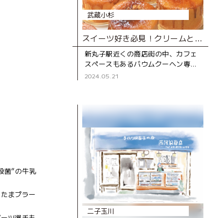
武蔵小杉
スイーツ好き必見！クリームとろりの進化系バウムクーヘン専門店
新丸子駅近くの商店街の中、カフェ
スペースもあるバウムクーヘン専門
店。 通りを歩いていると、ガラス越
2024.05.21
しにバウムクーヘンを焼く様子が見
え、焼きたてホカホカの甘い香
殺菌”の牛乳
、たまプラー
二子玉川
ポーツ選手も