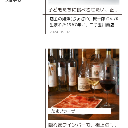
子どもたちに食べさせたい、正直な和菓子。
店主の如澤(じょざわ）賢一郎さんが
生まれた1967年に、二子玉川商店
街に移転して開店した『西河製菓
2024.05.07
店』。「いい材料を使えば、いい和
菓子ができる」という齢90を過
たまプラーザ
隠れ家ワインバーで、極上の“一人時間”を！