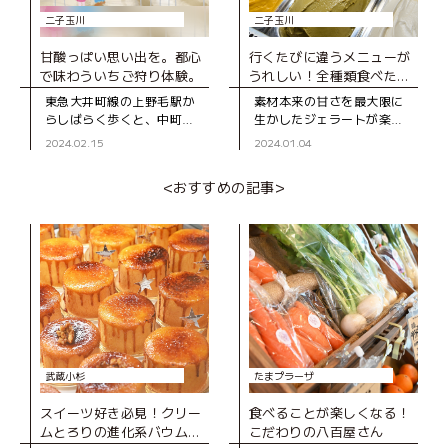
二子玉川
二子玉川
甘酸っぱい思い出を。都心
行くたびに違うメニューが
で味わういちご狩り体験。
うれしい！全種類食べたく
なる上質ジェラート
東急大井町線の上野毛駅か
素材本来の甘さを最大限に
らしばらく歩くと、中町の
生かしたジェラートが楽し
閑静な住宅地の一角に立つ
める店「Gelato９．（ジェ
2024.02.15
2024.01.04
数棟のビニールハウスを目
ラートナイン）」。 フレン
にする。そのうちの３棟
チシェフでもあるオーナー
<おすすめの記事>
が、予約制でいちご狩りが
山崎さんが「手軽に、本当
楽しめる『世田谷い
におい
武蔵小杉
たまプラーザ
スイーツ好き必見！クリー
食べることが楽しくなる！
ムとろりの進化系バウムク
こだわりの八百屋さん