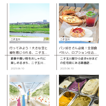
二子玉川
二子玉川
行ってみよう！大きな空と
パン好きさん必見！全部食
緑を感じられる、二子玉川
べたい、ロブション仕込み
の穴場スポット
の極上パン
食事や買い物をおしゃれに
二子玉川駅から徒歩4分ほど
楽しめるまち、二子玉川。
の住宅街にある路面店
そんな二子玉川に、自然を
「BLUE POPPY Bakery（ブ
2025.06.10
2025.06.10
感じながら景色を眺めた
ルーポピーベーカリ
り、子どもが思いっきり遊
ー）」。 世界的に有名なフ
ぶことができる場所がある
ランス料理店「ジョエル・
のをご存じです
ロブ