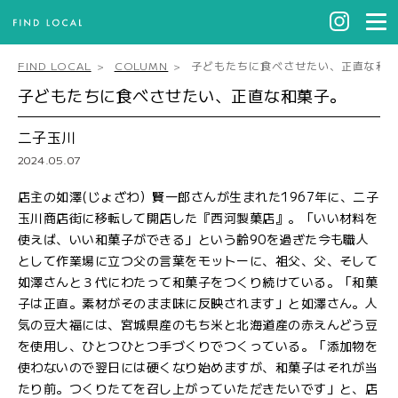
FIND LOCAL
COLUMN
子どもたちに食べさせたい、正直な和
子どもたちに食べさせたい、正直な和菓子。
二子玉川
2024.05.07
店主の如澤(じょざわ）賢一郎さんが生まれた1967年に、二子
玉川商店街に移転して開店した『西河製菓店』。「いい材料を
使えば、いい和菓子ができる」という齢90を過ぎた今も職人
として作業場に立つ父の言葉をモットーに、祖父、父、そして
如澤さんと３代にわたって和菓子をつくり続けている。「和菓
子は正直。素材がそのまま味に反映されます」と如澤さん。人
気の豆大福には、宮城県産のもち米と北海道産の赤えんどう豆
を使用し、ひとつひとつ手づくりでつくっている。「添加物を
使わないので翌日には硬くなり始めますが、和菓子はそれが当
たり前。つくりたてを召し上がっていただきたいです」と、店