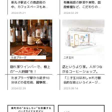
ーヘン専門店
新丸子駅近くの商店街の
有機栽培の野菜や果物、国
中、カフェスペースもある
産蜂蜜など、こだわりの食
バウムクーヘン専門店。 通
材に出合える店「三井ナチ
2024.05.21
2024.02.29
りを歩いていると、ガラス
ュラルガーデン」。 たまプ
越しにバウムクーヘンを焼
ラーザ テラスで行われてい
く様子が見え、焼きたてホ
る「テラスマルシェ」や、
カホカの甘い香
毎週土・日
たまプラーザ
二子玉川
隠れ家ワインバーで、極上
店というより家。人がつな
の“一人時間”を！
がるコーヒーショップ。
たまプラーザ駅から徒歩10
「二子玉川はおしゃれで都
分ほどの住宅街、國學院大
会的な街というイメージが
學の先にある「トリニティ
ありますが、二子玉川駅か
2024.02.29
2023.09.14
ワインラウンジ＆カフ
ら５分ほど歩いたところに
ェ」。落ち着いた雰囲気
ある二子玉川商店街は、昭
が“隠れ家”という名にピッ
和感満載の雰囲気が残って
タリのワインバー
います」と笑顔で