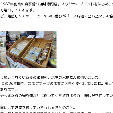
1987年創業の自家焙煎珈琲専門店。オリジナルブレンドをはじめ、
機で焙煎してくれます。
並び、焙煎したてのコーヒーのいい香りがブース周辺に立ち込め、お
長く親しまれているその秘訣を、店主の水島さんに伺いました。
。この36年間で、たまプラーザのまちは大きく変化しましたね。そし
があります。
中や公園からの帰り道などに寄ってくださるような、親しみを持って
大事にして営業を続けていらっしゃるとのこと。