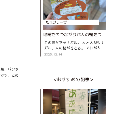
たまプラーザ
地域でのつながりが人の輪をつくる「ふれあい福の市～テラスでツナガル福祉の輪～」レポート
このまちでツナガル。 人と人がツナ
ガル、人の輪ができる。 それが人を
生き生きとさせる力となり、まちの
2023.12.14
活力となっていきます。 こんな人と
人をつなげる力も、こ
野菜、パンや
力です。この
<おすすめの記事>