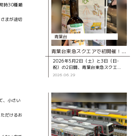
常時30種類
客さまが途切
青葉台
青葉台東急スクエアで初開催！地産地消を身近に楽しむ「横浜あおば小麦フェスティバル」レポート＠青葉台東急スクエア レポート
2026年5月2日（土）と3日（日･
祝）の2日間、青葉台東急スクエア
で、地産地消を身近に楽しむイベン
2026.06.29
ト「横浜あおば小麦フェスティバ
ル」が開催されました。 横浜
て、小さい
いただけるお