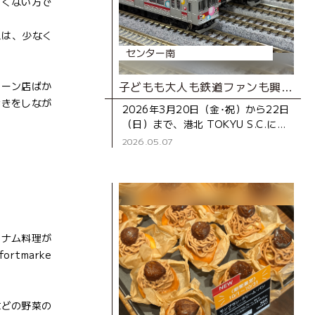
しくない方で
人は、少なく
センター南
子どもも大人も鉄道ファンも興奮！東京都市大学 鉄道研究部 展示イベント「僕らの夢を乗せた電車は走り続ける＠港北 TOKYU S.C.」レポート
ェーン店ばか
歩きをしなが
2026年3月20日（金･祝）から22日
（日）まで、港北 TOKYU S.C.に
て、東京都市大学 鉄道研究部（以
2026.05.07
下、鉄研）による「僕らの夢を乗せ
た電車は走り続け
トナム料理が
rtmarke
などの野菜の