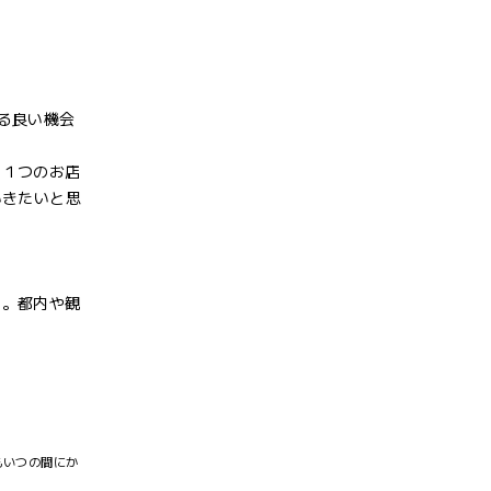
る良い機会
、１つのお店
いきたいと思
す。都内や観
もいつの間にか