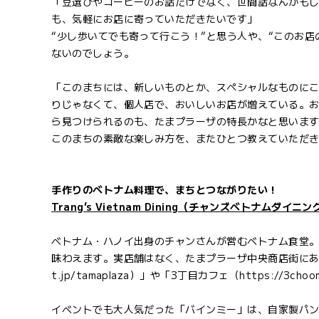
「豆選びやコーヒーのお話だけでなく、世間話なんかも
も、気軽にお店に寄っていただきたいです」
“少し歩いてでも寄って行こう！”と思う人や、“このお
ないのでしょう。
「このまちには、新しいものとか、スペシャルなものに
りじゃなくて、個人店で、おいしいお店が増えている。
ら見つけられるのも、たまプラーザの特長かなと思いま
このまちの素敵な楽しみ方を、またひとつ教えていただ
手作りのベトナム料理で、まちとつながりたい！
Trang’s Vietnam Dining（チャンズベトナムダイニン
ベトナム・ハノイ出身のチャンさんが営むベトナム食堂
味わえます。実店舗はなく、たまプラーザ中央商店街にあるシェアキ
t.jp/tamaplaza）」や「3丁目カフェ（https://3c
イベントでも大人気だった「バインミー」は、自家製パ