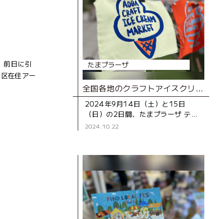
た。前日に引
たまプラーザ
葉区在住アー
全国各地のクラフトアイスクリームの名店が大集合！初イベント 「AOBA CRAFT ICE CREAM MARKET」レポート
2024年9月14日（土）と15日
（日）の2日間、たまプラーザ テラ
ス ノースプラザ（東急百貨店）3階
2024.10.22
の屋上庭園「COMMON FIELD」と
駅前の広場「ステー