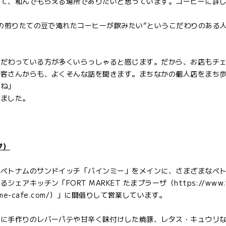
して、和んでもらえる場所でありたいと思っています。コーヒーに詳
店の煎りたての豆で淹れたコーヒーが飲みたい”というこだわりのある
こだわっている方が多くいらっしゃると感じます。だから、お店もチ
お客さんからも、よくそんな話を聞きます。まちなかの個人店をまち
すね」
きました。
グ）
。ベトナムのサンドイッチ「バインミー」をメインに、さまざまなベ
ッチン「FORT MARKET たまプラーザ（https://www.fo
hoome-cafe.com/）」に間借りして営業しています。
ンに手作りのレバーパテや甘辛く味付けした焼豚、レタス・キュウリ