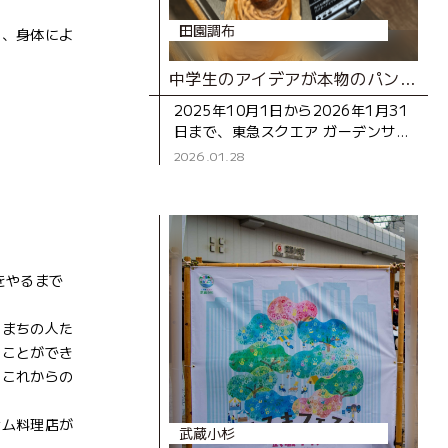
田園調布
く、身体によ
中学生のアイデアが本物のパンに！地域とつながる“食”の体験イベント「みんなで創ろう！オリジナルパン」レポート
2025年10月1日から2026年1月31
日まで、東急スクエア ガーデンサイ
ト アネックス館1階の
2026.01.28
「Boulangerie JEAN
FRANÇOIS（以下、ジ
をやるまで
てまちの人た
ることができ
、これからの
ナム料理店が
武蔵小杉