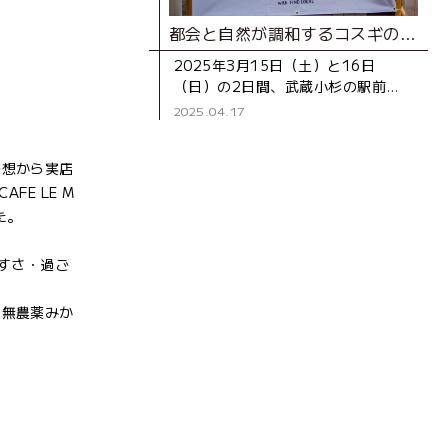
都会と自然が調和するコスギの魅力をグランピング気分で堪能！「街スキフェスタ THE 武蔵小杉 with FIND LOCAL」レポート
2025年3月15日（土）と16日
（日）の2日間、武蔵小杉の駅前広
場「こすぎコアパーク」にて、「街
2025.04.17
スキフェスタ THE 武蔵小杉 with
FIND LOCAL
発想から実店
E LE M
た。
やすさ・過ご
た無農薬みか