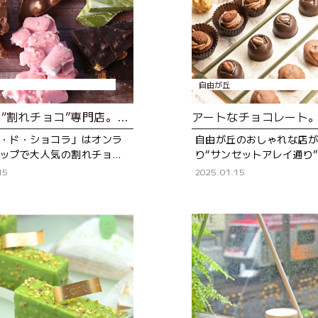
自由が丘
高品質の“割れチョコ”専門店。食べすぎ注意のおいしさ！
・ド・ショコラ」はオンラ
自由が丘のおしゃれな店
ップで大人気の割れチョコ
り“サンセットアレイ通り
 唯一の実店舗が自由が丘に
「ショコラ ベルアメール 
15
2025.01.15
専門店の始
店」。全国の百貨店を中
老
展開している「ショコラ 