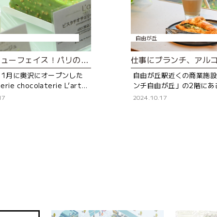
自由が丘
奥沢のニューフェイス！パリの三つ星店の味を引き継ぐパティスリー
年11月に奥沢にオープンした
自由が丘駅近くの商業施
erie chocolaterie L’art
ンチ自由が丘」の2階にあ
AWA（パティスリーショコラ
「amber(アンバー)」。
17
2024.10.17
ル奥沢）」。 パ
にある、会員制のコワー
ース「(tefu)」の