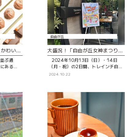
自由が丘
アートなチョコレート。かわいさに心ときめく！
大盛況！「自由が丘女神まつり」と同日開催。「FIND LOCAL MARKET」レポート
が並ぶ通
2024年10月13日（日）・14日
”にある
（月・祝）の2日間、トレインチ自由
自由が丘
が丘で「FIND LOCAL MARKET」が
2024.10.22
心に店舗を
開催されました。 この2日間は今年
ベルアメ
で