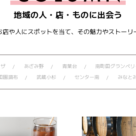
地域の人・店・ものに出会う
お店や人にスポットを当て、
その魅力やストーリ
ーザ
あざみ野
青葉台
南町田グランベリ
田園調布
武蔵小杉
センター南
みなと