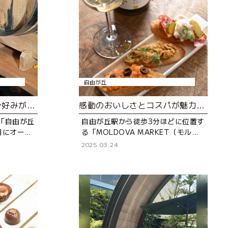
自由が丘
世界各国500種類！自分好みが見つかるウイスキー専門店
感動のおいしさとコスパが魅力！東欧モルドバのワインと食品専門店
「自由が丘
自由が丘駅から徒歩3分ほどに位置す
2月にオープ
る「MOLDOVA MARKET（モルド
門店です。
バマーケット）」。 東欧の国、モル
2025.03.24
っと多く
ドバ出身のオーナー、アンジェラさ
んが、モルドバ産の