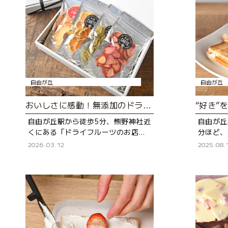
自由が丘
自由が丘
おいしさに感動！無添加のドライフルーツ専門店
自由が丘駅から徒歩5分、熊野神社近
自由が丘
くにある「ドライフルーツのお店ア
分ほど、
ラカルト（A LA CARTE）」は、無
住宅街にあ
2026.03.12
2025.08.
添加にこだわったドライフルーツの
STAN
専門店。国産の自社製品
大好き」