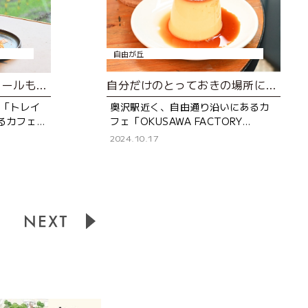
自由が丘
仕事にブランチ、アルコールも！さまざまなシーンで使えるカフェ
自分だけのとっておきの場所にしたい！至福のカフェ
設「トレイ
奥沢駅近く、自由通り沿いにあるカ
るカフェ
フェ「OKUSAWA FACTORY
 同じフロア
Coffee＆Bakes（オクサワファク
2024.10.17
キングスペ
トリー）」。 最近では「おいしい