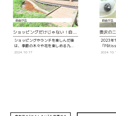
自由が丘
自由が丘
ショッピングだけじゃない！自然を感じる緑道散歩
ショッピングやランチを楽しんだ後
2023
は、季節の木々や花を楽しめる九品
「Pâtiss
仏川緑道をお散歩しませんか？ 自由
OKUS
2024.10.17
2024.10.
が丘駅から九品仏駅まで、気軽にの
トリーラ
んびり歩けるコースをご紹介し