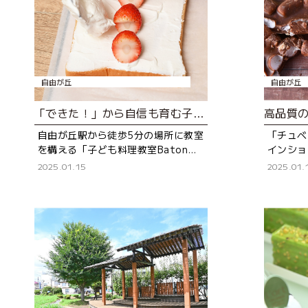
自由が丘
自由が丘
「できた！」から自信も育む子ども料理教室。なんでも自分でやってみよう！
自由が丘駅から徒歩5分の場所に教室
「チュベ
を構える「子ども料理教室Baton」
インショ
は、管理栄養士で保育士の資格も持
専門店。
2025.01.15
2025.01.
つ“あゆ先生”こと園木亜優さんが運
あります。 割れチョコ
営する子どもの料理教室。
まりは、