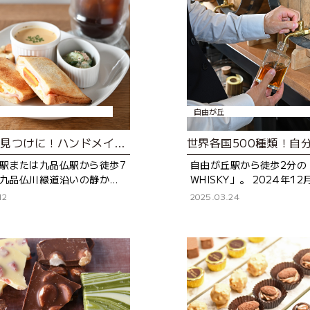
自由が丘
“好き”を見つけに！ハンドメイドのワークショップや、雑貨が楽しめるカフェ
駅または九品仏駅から徒歩7
自由が丘駅から徒歩2分の
九品仏川緑道沿いの静かな
WHISKY」。 2024年1
るカフェ「CHILT CAFE
ンした、ウイスキーの専
12
2025.03.24
D＆CRAFT」。「手づくりが
「ウイスキー文化を、も
という