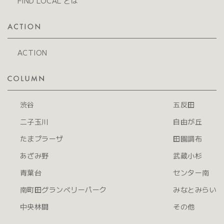
FIND LOCAL とは
ACTION
渋谷
五反田
二子玉川
自由が丘
たまプラーザ
田園調布
あざみ野
武蔵小杉
青葉台
センター南
南町田グランベリーパーク
みなとみらい
中央林間
その他