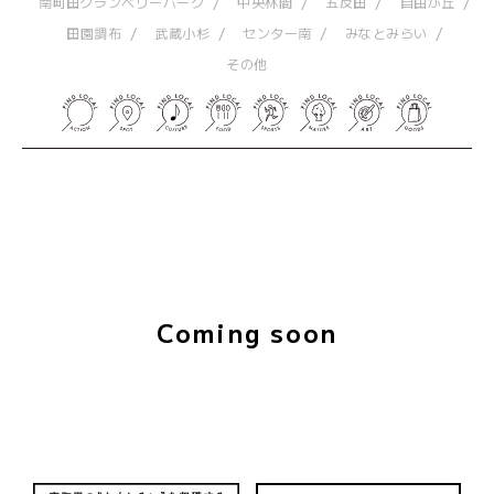
南町田グランベリーパーク
中央林間
五反田
自由が丘
田園調布
武蔵小杉
センター南
みなとみらい
その他
Coming soon