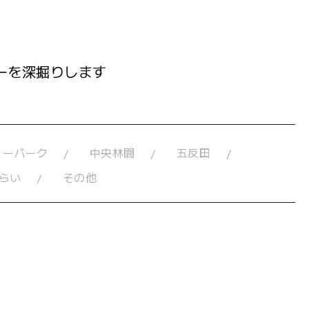
ーを深掘りします
リーパーク
中央林間
五反田
らい
その他