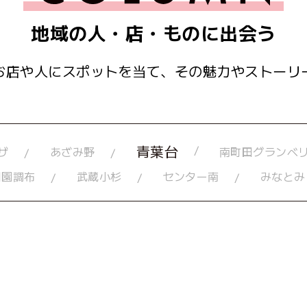
地域の人・店・ものに出会う
お店や人にスポットを当て、
その魅力やストーリ
青葉台
ザ
あざみ野
南町田グランベ
田園調布
武蔵小杉
センター南
みなとみ