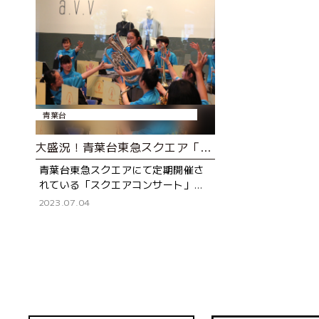
青葉台
大盛況！青葉台東急スクエア「もえぎ野中学校吹奏楽部コンサート」レポート
青葉台東急スクエアにて定期開催さ
れている「スクエアコンサート」。
地元の吹奏楽部の中高生が、館内の
2023.07.04
アトリウムで演奏を披露する人気イ
ベントです。今回は、2023年4