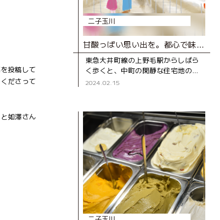
二子玉川
甘酸っぱい思い出を。都心で味わういちご狩り体験。
東急大井町線の上野毛駅からしばら
真を投稿して
く歩くと、中町の閑静な住宅地の一
角に立つ数棟のビニールハウスを目
てくださって
2024.02.15
にする。そのうちの３棟が、予約制
でいちご狩りが楽しめる『世田谷い
」と如澤さん
二子玉川