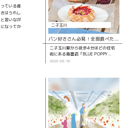
さっている産
ときはうれし
」と言いなが
二子玉川
人になってか
パン好きさん必見！全部食べたい、ロブション仕込みの極上パン
二子玉川駅から徒歩4分ほどの住宅
街にある路面店「BLUE POPPY
Bakery（ブルーポピーベーカリ
2025.06.10
ー）」。 世界的に有名なフランス料
理店「ジョエル・ロブ