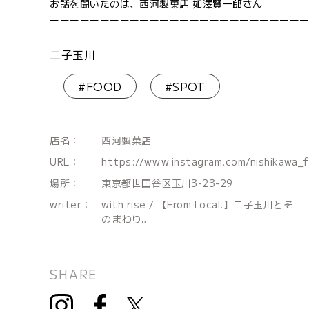
お話を聞いたのは、西河製菓店 如澤賢一郎さん
ーーーーーーーーーーーーーーーーーーーーーーーーー
二子玉川
#FOOD
#SPOT
店名：
西河製菓店
URL：
https://www.instagram.com/nishikawa_
場所：
東京都世田谷区玉川3-23-29
writer：
with rise / 【From Local.】二子玉川とそ
のまわり。
SHARE