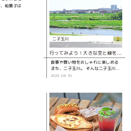
が、和菓子は
二子玉川
行ってみよう！大きな空と緑を感じられる、二子玉川の穴場スポット
食事や買い物をおしゃれに楽しめる
まち、二子玉川。 そんな二子玉川
に、自然を感じながら景色を眺めた
2025.06.10
り、子どもが思いっきり遊ぶことが
できる場所があるのをご存じです