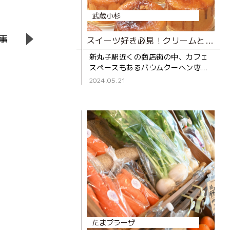
武蔵小杉
事
スイーツ好き必見！クリームとろりの進化系バウムクーヘン専門店
新丸子駅近くの商店街の中、カフェ
スペースもあるバウムクーヘン専門
店。 通りを歩いていると、ガラス越
2024.05.21
しにバウムクーヘンを焼く様子が見
え、焼きたてホカホカの甘い香
たまプラーザ