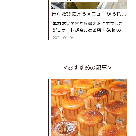
行くたびに違うメニューがうれしい！全種類食べたくなる上質ジェラート
素材本来の甘さを最大限に生かした
ジェラートが楽しめる店「Gelato
９．（ジェラートナイン）」。 フレ
2024.01.04
ンチシェフでもあるオーナー山崎さ
んが「手軽に、本当におい
<おすすめの記事>