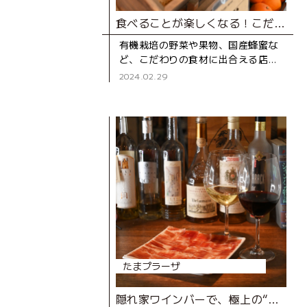
食べることが楽しくなる！こだわりの八百屋さん
有機栽培の野菜や果物、国産蜂蜜な
ど、こだわりの食材に出合える店
「三井ナチュラルガーデン」。 たま
2024.02.29
プラーザ テラスで行われている「テ
ラスマルシェ」や、毎週土・日
たまプラーザ
隠れ家ワインバーで、極上の“一人時間”を！