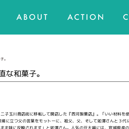
菓子。
直な和菓子。
に、二子玉川商店街に移転して開店した『西河製菓店』。「いい材料を
業場に立つ父の言葉をモットーに、祖父、父、そして如澤さんと３代
のまま味に反映されます」と如澤さん。人気の豆大福には、宮城県産