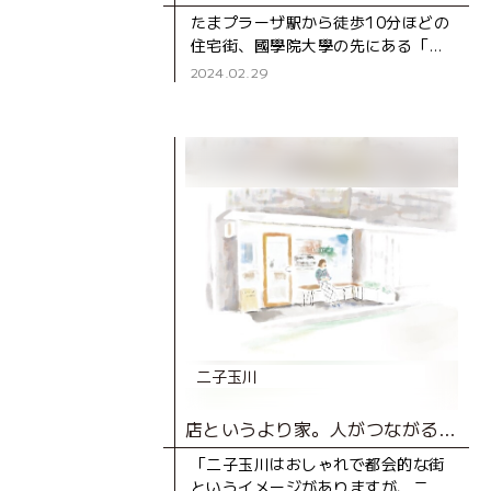
たまプラーザ駅から徒歩10分ほどの
住宅街、國學院大學の先にある「ト
リニティ ワインラウンジ＆カフ
2024.02.29
ェ」。落ち着いた雰囲気が“隠れ
家”という名にピッタリのワインバ
ー
二子玉川
店というより家。人がつながるコーヒーショップ。
「二子玉川はおしゃれで都会的な街
というイメージがありますが、二子